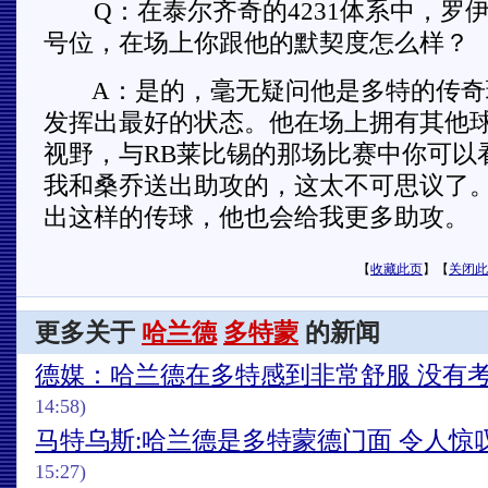
Q：在泰尔齐奇的4231体系中，罗伊
号位，在场上你跟他的默契度怎么样？
A：是的，毫无疑问他是多特的传奇
发挥出最好的状态。他在场上拥有其他
视野，与RB莱比锡的那场比赛中你可以
我和桑乔送出助攻的，这太不可思议了
出这样的传球，他也会给我更多助攻。
【
收藏此页
】【
关闭此
更多关于
哈兰德
多特蒙
的新闻
德媒：哈兰德在多特感到非常舒服 没有
14:58)
马特乌斯:哈兰德是多特蒙德门面 令人惊
15:27)