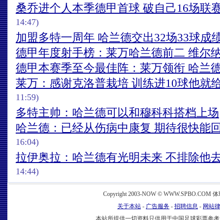
桑乔进个人本季德甲首球 破自己16场联
14:47)
加盟多特一周年 哈兰德交出32场33球成
德甲年度射手榜：莱万哈兰德前二 维尔
德甲本赛季至今最佳阵：莱万领衔 哈兰
莱万：感谢克洛普栽培 训练进10球他就给
11:59)
多特主帅：哈兰德可以和穆科科搭档上场
哈兰德：已经从伤病中康复 期待很快能
16:04)
拉伊奥拉：哈兰德有光明未来 不排除他
14:44)
www.spbo.com
Copyright 2003-NOW © WWW.SPBO.COM 体球网 
关于本站
-
广告服务
-
招聘信息
-
网站
本站所提供一切资料只供用于中国足球彩票参考