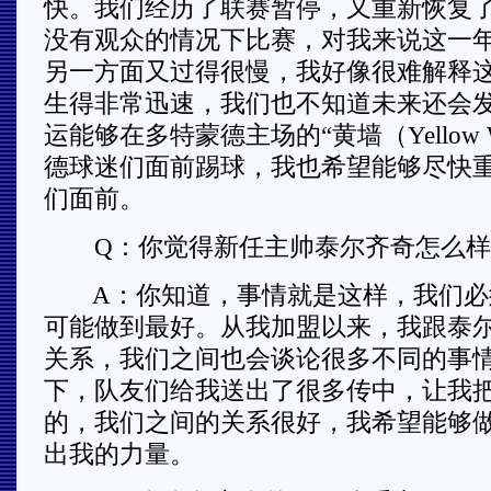
快。我们经历了联赛暂停，又重新恢复
没有观众的情况下比赛，对我来说这一
另一方面又过得很慢，我好像很难解释
生得非常迅速，我们也不知道未来还会
运能够在多特蒙德主场的“黄墙（Yellow 
德球迷们面前踢球，我也希望能够尽快
们面前。
Q：你觉得新任主帅泰尔齐奇怎么样
A：你知道，事情就是这样，我们必
可能做到最好。从我加盟以来，我跟泰
关系，我们之间也会谈论很多不同的事
下，队友们给我送出了很多传中，让我
的，我们之间的关系很好，我希望能够
出我的力量。