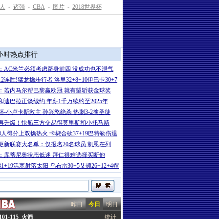
人
-
诸强
-
CBA
-
图片
-
2018世界杯
4小时热点排行
：AC米兰必须考虑跻身前四 没成功也不泄气
2连胜!猛龙擒步行者 洛里32+8+10伊巴卡30+7
：若内马尔帮巴黎赢欧冠 就有望斩获金球奖
和迪巴拉正谈续约 年薪1千万续约至2025年
杯-小卢卡斯救主 孙兴慜绝杀 热刺3-2擒圣徒
再升级！快船三方交易得莫里斯和小托马斯
8人得分上双擒热火 卡椒合砍37+19巴特勒伤退
更新联赛大名单：仅报名20名球员 凯恩在列
：库蒂尼奥状态低迷 拜仁很难选择买断他
1+19活塞射落太阳 乌布雷30+5艾顿26+12+4帽
昨日
今日
明日
01-115 火箭
统计