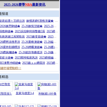
2025-2026赛季
NBA
最新资讯
题报道
26缇庡姞澧ㄤ笘鐣岀泝
姝愭床鍗€澶栧湇璩�
浜炴床鍗€澶栧湇璩�
5-2026姝愬啝鐩�
25-26姝愰湼鐩�
2025-26姝愭渻鐩�
5涓栧啝鐩�
2025浜炲啝绮捐嫳鑱辰
2025鍗楃編鑷敱鐩�
27浜炴床鐩冮爯閬歌辰
2025鏉变簽鐩�
2025闈炴床鍦嬪鐩�
5-26鑻辫冻绺界泝
25-26寰峰湅鐩�
25-26鎰忓ぇ鍒╃泝
5-26瑗跨彮鐗欑泝
25-26娉曞湅鐩�
25-26钁¤悇鐗欑泝
5-26鑽疯槶鐩�
25-26姣斿埄鏅傜泝
25-26鍦熻€冲叾鐩�
5宸磋タ鐩�
2025闃挎牴寤风泝
2025鍗楃編娲茬悆鏈冪泝
25涓湅瓒冲崝鐩�
2025鏃ュぉ鐨囩泝
2025鍗楅煋瓒崇附鐩�
鐩冭禌璧勬枡>>
道精选
皇家马德里3-4
鄂竞技1-
利物浦1-0什鲁