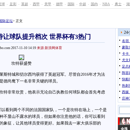
篮球
-
足彩
-
英超
-
西甲
-
意甲
-
德甲
-
国际
-
中超
-
国内
-
NBA
-
勇士
-
湖
国际足坛
> 正文
2
特让球队提升档次 世界杯有3热门
名宿
豪取1
pbo.com 2017-11-10 14:19
来源:新浪网体育
卡卡
尤文
坎特获盛赞
足总
阵容
特城和切尔西均获得了英超冠军。尽管自2016年才为法
快船
是德尚麾下一名非常关键的球员。
热刺
特非常欣赏，他表示无论自己执教任何球队都会首先考虑
西媒
庄神3
以看到两个不同的法国国家队，一个是坎特在场上，一个是
种不显山不露水的球员，但如果你注意他的话，你可以看到
的象征，让其他球员变得更好。如果我去一家大俱乐部的
金塊 1