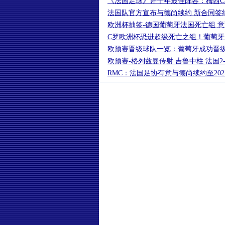
《法国足球》评十年最佳阵容：梅西C
法国队官方宣布与德尚续约 新合同签约
欧洲杯抽签-德国葡萄牙法国死亡组 
C罗欧洲杯恐进超级死亡之组！葡萄牙
欧预赛晋级球队一览：葡萄牙成功晋级
欧预赛-格列兹曼传射 吉鲁中柱 法国2
RMC：法国足协有意与德尚续约至202