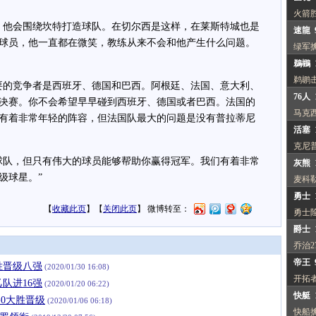
火箭
他会围绕坎特打造球队。在切尔西是这样，在莱斯特城也是
速龍 
球员，他一直都在微笑，教练从来不会和他产生什么问题。
绿军
鵜鶘 1
鹈鹕
的竞争者是西班牙、德国和巴西。阿根廷、法国、意大利、
76人 
决赛。你不会希望早早碰到西班牙、德国或者巴西。法国的
马克西
有着非常年轻的阵容，但法国队最大的问题是没有普拉蒂尼
活塞 1
克尼普
队，但只有伟大的球员能够帮助你赢得冠军。我们有着非常
灰熊 1
级球星。”
麦科
勇士 1
【
收藏此页
】【
关闭此页
】 微博转至：
勇士
爵士 1
乔治2
帝王 
完胜晋级八强
(2020/01/30 16:08)
开拓
乙队进16强
(2020/01/20 06:22)
快艇 1
-0大胜晋级
(2020/01/06 06:18)
快船