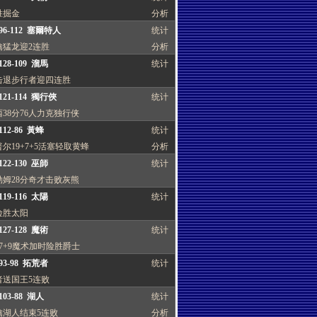
胜掘金
分析
96-112 塞爾特人
统计
擒猛龙迎2连胜
分析
28-109 溜馬
统计
击退步行者迎四连胜
121-114 獨行俠
统计
38分76人力克独行侠
12-86 黃蜂
统计
尔19+7+5活塞轻取黄蜂
分析
22-130 巫師
统计
勒姆28分奇才击败灰熊
19-116 太陽
统计
险胜太阳
27-128 魔術
统计
7+9魔术加时险胜爵士
93-98 拓荒者
统计
者送国王5连败
03-88 湖人
统计
擒湖人结束5连败
分析