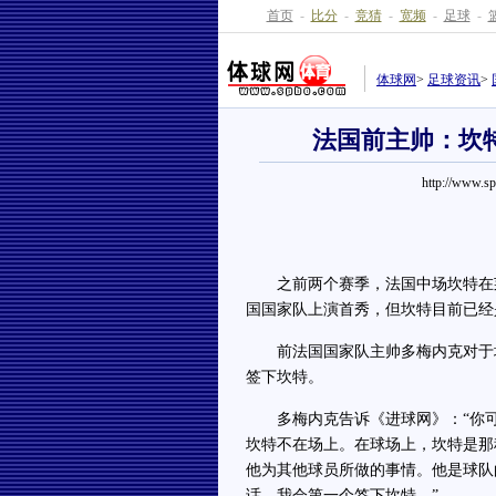
首页
-
比分
-
竞猜
-
宽频
-
足球
-
体球网
>
足球资讯
>
法国前主帅：坎
http://www.s
之前两个赛季，法国中场坎特在莱斯
国国家队上演首秀，但坎特目前已经
前法国国家队主帅多梅内克对于坎
签下坎特。
多梅内克告诉《进球网》：“你可
坎特不在场上。在球场上，坎特是那
他为其他球员所做的事情。他是球队
话，我会第一个签下坎特。”