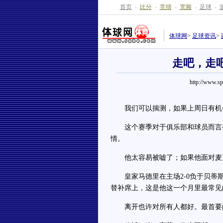
首页
-
比分
-
竞猜
-
宽频
-
足球
-
体球网
>
足球资讯
>
走吧，走
http://www.s
我们可以揣测，如果上周日有机会
这个赛季对于俱乐部和球员而言都
情。
他太容易被嘘了；如果他面对麦克
皇家马德里在主场2-0负于贝蒂斯
替补席上，这是他这一个月里最常见
离开也许对所有人都好。最首要的