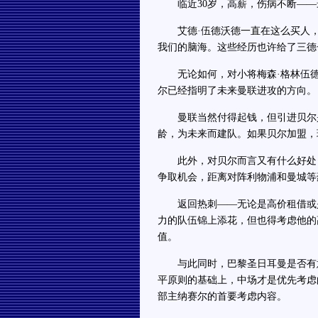
临近30岁，高薪，伤病不断——
艾德·伍德沃德一直在这么买人，
我们的脑海。这些经历也许给了三德
无论如何，对小将梅森·格林伍德
尔已经指明了未来曼联进攻的方向。
曼联当然付得起钱，但引进贝尔是
龄，为未来而建队。如果贝尔加盟，
此外，对贝尔而言又有什么好处？
争取机会，距离对阵利物浦和曼城等
返回热刺——无论是高价租借或是
力的队伍锦上添花，但也得考虑他的
值。
与此同时，巴黎圣日耳曼是否有意
平原则的基础上，中场才是优先考虑
部主纳赛尔的首要考虑内容。