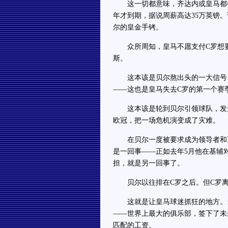
这一切都意味，齐达内或皇马都很难
年才到期，据说周薪高达35万英镑。
尔的皇金手铐。
众所周知，皇马不愿支付C罗想要
斯。
这本该是贝尔熬出头的一大信号，
——这也是皇马失去C罗的第一个赛
这本该是轮到贝尔引领球队，发光
欧冠，把一场危机演变成了灾难。
在贝尔一度被要求成为领导者和更
是一回事——正如去年5月他在基辅
担，就是另一回事了。
贝尔以往排在C罗之后。但C罗离
这就是让皇马球迷抓狂的地方。当他
——世界上最大的俱乐部，签下了未
匹配的工资。