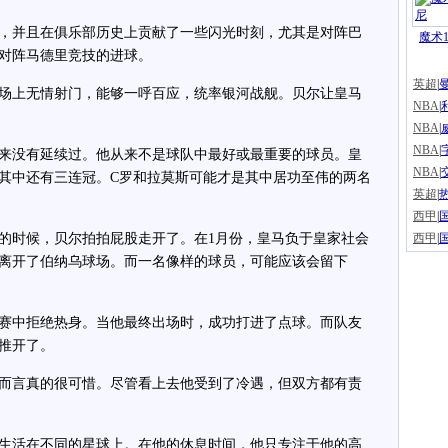
并且在俱乐部历史上贡献了一些闪光时刻，尤其是对阵巴
魔术1
对阵马德里竞技的进球。
英超
|
上无情射门，能够一呼百应，统率银河战舰。贝尔让皇马
NBA
|
NBA
|
NBA
|
没有延续过。他从来不是球队中最好或最重要的球员。皇
NBA
|
其中还有三连冠。C罗和拉莫斯可能才是其中居功至伟的两名
英超
|
西甲
|
时候，贝尔拍拍屁股走开了。在1月份，皇马负于皇家社会
西甲
|
离开了伯纳乌球场。而一名像样的球员，可能应该会留下
中拒绝热身。当他最终出场时，成功打进了点球。而队友
推开了。
言真的很可惜。尽管看上去他受到了冷遇，但双方都有责
活在不同的星球上。在他的休息时间，他只专注于他的高