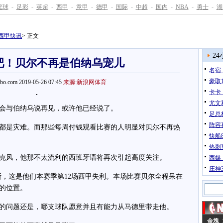
篮球
-
足彩
-
英超
-
西甲
-
意甲
-
德甲
-
国际
-
中超
-
国内
-
NBA
-
勇士
-
湖
西甲快讯
> 正文
2
吧！贝尔不再是伯纳乌宠儿
名宿
豪取1
pbo.com 2019-05-26 07:45
来源:新浪网体育
卡卡
尤文
与伯纳乌说再见，或许他已经说了。
足总
阵容
是灾难。而那些每周付钱观看比赛的人明显对贝尔不再热
快船
热刺
风，他那不太流利的西班牙语将再次引起高度关注。
西媒
庄神3
，这是他们本赛季第12场西甲失利。本场比赛贝尔全程呆在
的位置。
问题还是，哪支球队愿意并且有能力从马德里带走他。
金塊 1