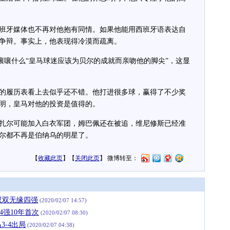
牙媒体也不再对他抱有同情。如果他能用西班牙语表达自
争辩。事实上，他表现得冷漠而疏离。
tt出面嚷嚷什么“皇马球迷应该为贝尔的成就而亲吻他的脚尖”，这显
履历表看上去似乎还不错。他打进很多球，赢得了不少奖
明，皇马对他的投资是值得的。
尔可能加入白衣军团，姆巴佩还在被追，维尼修斯已经准
尔都不再是伯纳乌的明星了。
【
收藏此页
】【
关闭此页
】 微博转至：
双双无缘四强
(2020/02/07 14:57)
4强10年首次
(2020/02/07 08:30)
3-4出局
(2020/02/07 04:38)