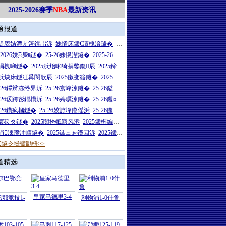
2025-2026赛季
NBA
最新资讯
题报道
26缇庡姞澧ㄤ笘鐣岀泝
姝愭床鍗€澶栧湇璩�
浜炴床鍗€澶栧湇璩�
5-2026姝愬啝鐩�
25-26姝愰湼鐩�
2025-26姝愭渻鐩�
5涓栧啝鐩�
2025浜炲啝绮捐嫳鑱辰
2025鍗楃編鑷敱鐩�
27浜炴床鐩冮爯閬歌辰
2025鏉变簽鐩�
2025闈炴床鍦嬪鐩�
5-26鑻辫冻绺界泝
25-26寰峰湅鐩�
25-26鎰忓ぇ鍒╃泝
5-26瑗跨彮鐗欑泝
25-26娉曞湅鐩�
25-26钁¤悇鐗欑泝
5-26鑽疯槶鐩�
25-26姣斿埄鏅傜泝
25-26鍦熻€冲叾鐩�
5宸磋タ鐩�
2025闃挎牴寤风泝
2025鍗楃編娲茬悆鏈冪泝
25涓湅瓒冲崝鐩�
2025鏃ュぉ鐨囩泝
2025鍗楅煋瓒崇附鐩�
鐩冭禌璧勬枡>>
道精选
皇家马德里3-4
鄂竞技1-
利物浦1-0什鲁