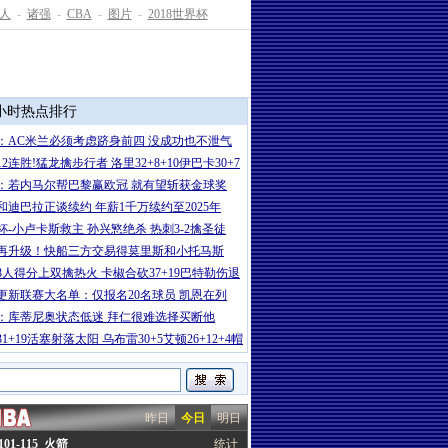
人
-
诸强
-
CBA
-
图片
-
2018世界杯
4小时热点排行
：AC米兰必须考虑跻身前四 没成功也不泄气
2连胜!猛龙擒步行者 洛里32+8+10伊巴卡30+7
：若内马尔帮巴黎赢欧冠 就有望斩获金球奖
和迪巴拉正谈续约 年薪1千万续约至2025年
杯-小卢卡斯救主 孙兴慜绝杀 热刺3-2擒圣徒
再升级！快船三方交易得莫里斯和小托马斯
8人得分上双擒热火 卡椒合砍37+19巴特勒伤退
更新联赛大名单：仅报名20名球员 凯恩在列
：库蒂尼奥状态低迷 拜仁很难选择买断他
1+19活塞射落太阳 乌布雷30+5艾顿26+12+4帽
昨日
今日
明日
01-115 火箭
统计