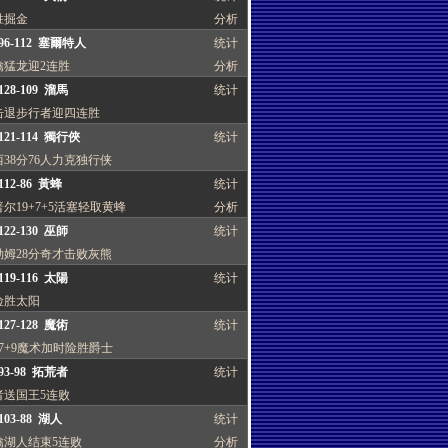
胜掘金
分析
96-112 塞爾特人
统计
擒猛龙迎2连胜
分析
28-109 溜馬
统计
击退步行者迎四连胜
121-114 獨行俠
统计
38分76人力克独行侠
12-86 黃蜂
统计
尔19+7+5活塞轻取黄蜂
分析
22-130 巫師
统计
勒姆28分奇才击败灰熊
19-116 太陽
统计
险胜太阳
27-128 魔術
统计
7+9魔术加时险胜爵士
93-98 拓荒者
统计
者送国王5连败
03-88 湖人
统计
擒湖人结束5连败
分析