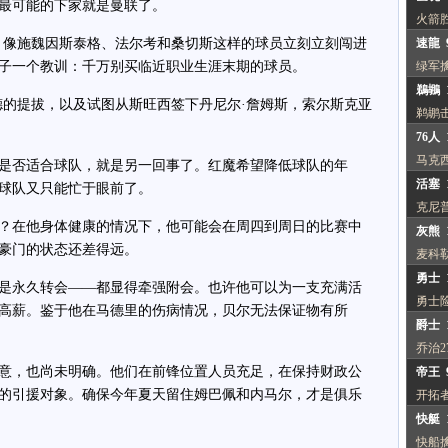
最可能的下家就是曼联了。
火箭
像施魏因斯泰格、法尔考和桑切斯这样的球员立刻立刻闯进
速龍 
子一个教训：千万别买临近职业生涯末期的球员。
绿军
鵜鶘 1
的提拔，以及试图从斯旺西签下丹尼尔·詹姆斯，索尔斯克亚
鹈鹕
76人 
马克西
否适合球队，就是另一回事了。红魔希望降低球队的年
活塞 1
球队又只能忙于眼前了。
克尼普
在他身体健康的情况下，他可能会在周四到周日的比赛中
灰熊 1
豪门的状态还差得远。
麦科
勇士 1
永久转会——都显得牵强附会。也许他可以为一支充满活
勇士
高薪。鉴于他在马德里的伤病情况，贝尔无法保证物有所
爵士 1
乔治2
，也尚未明确。他们在前锋位置人员充足，在保持财政公
帝王 
的引援对象。确保今年夏天留住姆巴佩和内马尔，才是俱乐
开拓
快艇 1
快船