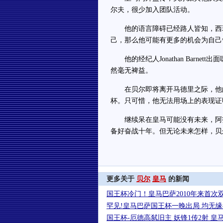
尔夫，很少加入团队活动。
他的语言障碍已经路人皆知，西班
己，那么他可能有更多的机会为自己
他的经纪人Jonathan Barne
然毫无裨益。
在贝尔即将离开马德里之际，他的
杯。只可惜，他无法用场上的表现证
继续呆在皇马可能没有未来，阿扎
备好奋战十年。但无论未来怎样，贝
更多关于
贝尔
皇马
的新闻
国王杯冷门！皇马巴萨2010年来首次
罕见!皇马巴萨国王杯一晚出局 均无缘
国王杯-厄德高弑旧主 妖锋1传2射 皇马