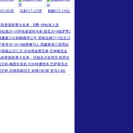
03-105尼
马刺117-125开
鹈鹕125-119公
曼联更新联赛大名单：B费+伊哈洛入选
利拉德26+10开拓者逆转马刺 甜瓜20+8德罗赞2
威廉森21分鹈鹕痛宰公牛 英格拉姆15+5拉文22
字母哥36+20+6雄鹿擒76人 西蒙斯准三双恩比
交易截止日汇总:水拉维金斯互换,庄神被送走
热刺更新联赛大名单：仅报名20名球员 凯恩在
国王杯-梅西失良机 93分钟遭绝杀 巴萨客负出
国王杯-厄德高弑旧主 妖锋1传2射 皇马3-4出