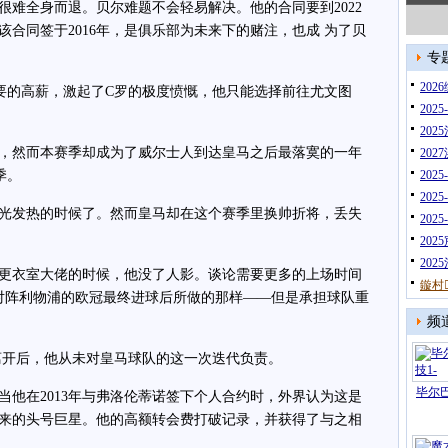
全身而退。贝尔难题不会轻易解决。他的合同要到2022
该合同签于2016年，是俱乐部为未来下的赌注，也成 为了贝
专
20
的高薪，激起了C罗的极度愤慨，他只能选择前往尤文图
202
202
然而本赛季却成为了威尔士人到达皇马之后最落寞的一年
20
季。
202
202
发热的时候了。然而皇马却在这个赛季里换帅折将，丢失
202
202
20
衣室大佬的时候，他没了人影。谈论需要更多的上场时间
鏇村
对阵利物浦的欧冠最终进球后所做的那样——但是承担球队重
频
开后，他从未对皇马球队的这一次迭代负责。
毕尔巴
在2013年与弗洛伦蒂诺签下个人合约时，外界认为这是
来的头号巨星。他的高额转会费打破记录，并获得了与之相