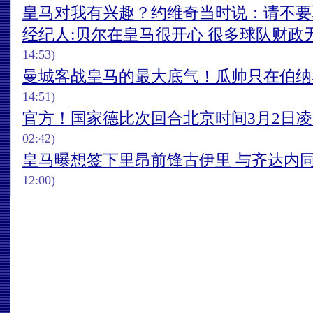
皇马对我有兴趣？约维奇当时说：请不要
经纪人:贝尔在皇马很开心 很多球队财政
14:53)
曼城客战皇马的最大底气！瓜帅只在伯纳
14:51)
官方！国家德比次回合北京时间3月2日凌
02:42)
皇马曝想签下里昂前锋古伊里 与齐达内
12:00)