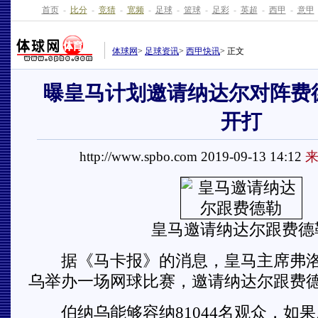
首页
-
比分
-
竞猜
-
宽频
-
足球
-
篮球
-
足彩
-
英超
-
西甲
-
意甲
体球网
>
足球资讯
>
西甲快讯
> 正文
曝皇马计划邀请纳达尔对阵费
开打
http://www.spbo.com 2019-09-13 14:12
来
皇马邀请纳达尔跟费德
据《马卡报》的消息，皇马主席弗洛
乌举办一场网球比赛，邀请纳达尔跟费
伯纳乌能够容纳81044名观众，如果