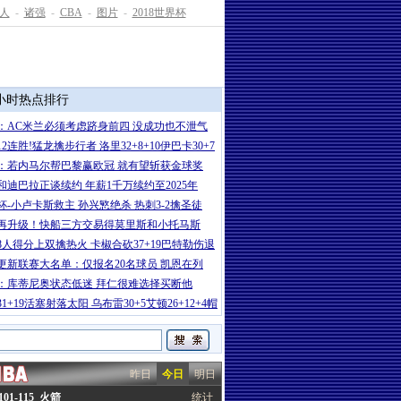
人
-
诸强
-
CBA
-
图片
-
2018世界杯
4小时热点排行
：AC米兰必须考虑跻身前四 没成功也不泄气
2连胜!猛龙擒步行者 洛里32+8+10伊巴卡30+7
：若内马尔帮巴黎赢欧冠 就有望斩获金球奖
和迪巴拉正谈续约 年薪1千万续约至2025年
杯-小卢卡斯救主 孙兴慜绝杀 热刺3-2擒圣徒
再升级！快船三方交易得莫里斯和小托马斯
8人得分上双擒热火 卡椒合砍37+19巴特勒伤退
更新联赛大名单：仅报名20名球员 凯恩在列
：库蒂尼奥状态低迷 拜仁很难选择买断他
1+19活塞射落太阳 乌布雷30+5艾顿26+12+4帽
昨日
今日
明日
01-115 火箭
统计