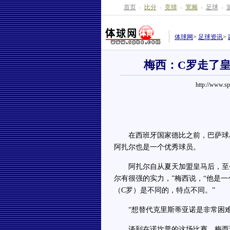
首页
-
比分
-
竞猜
-
宽频
-
足球
-
体球网
>
足球资讯
>
梅西：C罗走了皇
http://www.s
在西班牙国家德比之前，巴萨球星
阿扎尔也是一个优秀球员。
阿扎尔自从夏天加盟皇马后，至今
尔有很强的实力，”梅西说，“他是
（C罗）是不同的，特点不同。”
“想替代克里斯蒂亚诺是非常困难
谈到在诺坎普的这场比赛，梅西预