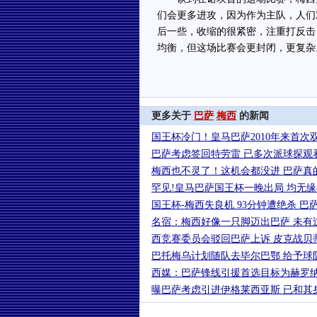
们会更多进攻，因为作为主队，人们
后一些，收缩的很紧密，注重打反击
均衡，但这场比赛会更封闭，更复杂
更多关于
巴萨
梅西
的新闻
国王杯冷门！皇马巴萨2010年来首次
巴萨考虑签回特劳雷 已多次派球探观
梅西也不灵了！这机会都没进 巴萨真
罕见!皇马巴萨国王杯一晚出局 均无缘
国王杯-梅西失良机 93分钟遭绝杀 巴
名宿：梅西好像一只脚迈出巴萨 未有
西竞赛委员会驳回巴萨上诉 皮克战贝
巴托梅乌计划随队去毕尔巴鄂 给予球
西媒：巴萨锋线引援首选目标为赫罗
曝巴萨考虑引进伊格莱西亚斯 已和其