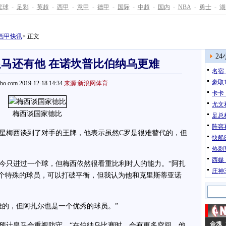
篮球
-
足彩
-
英超
-
西甲
-
意甲
-
德甲
-
国际
-
中超
-
国内
-
NBA
-
勇士
-
湖
西甲快讯
> 正文
2
马还有他 在诺坎普比伯纳乌更难
名宿
豪取1
pbo.com 2019-12-18 14:34
来源:新浪网体育
卡卡
尤文
梅西谈国家德比
足总
阵容
梅西谈到了对手的王牌，他表示虽然C罗是很难替代的，但
快船
热刺
西媒
只进过一个球，但梅西依然很看重比利时人的能力。“阿扎
庄神3
一个特殊的球员，可以打破平衡，但我认为他和克里斯蒂亚诺
的，但阿扎尔也是一个优秀的球员。”
金塊 1
计皇马会重视防守。“在伯纳乌比赛时，会有更多空间，他