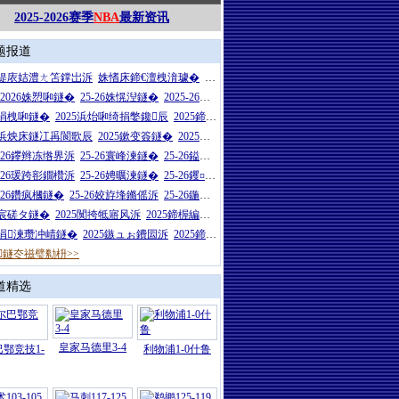
2025-2026赛季
NBA
最新资讯
题报道
26缇庡姞澧ㄤ笘鐣岀泝
姝愭床鍗€澶栧湇璩�
浜炴床鍗€澶栧湇璩�
5-2026姝愬啝鐩�
25-26姝愰湼鐩�
2025-26姝愭渻鐩�
5涓栧啝鐩�
2025浜炲啝绮捐嫳鑱辰
2025鍗楃編鑷敱鐩�
27浜炴床鐩冮爯閬歌辰
2025鏉变簽鐩�
2025闈炴床鍦嬪鐩�
5-26鑻辫冻绺界泝
25-26寰峰湅鐩�
25-26鎰忓ぇ鍒╃泝
5-26瑗跨彮鐗欑泝
25-26娉曞湅鐩�
25-26钁¤悇鐗欑泝
5-26鑽疯槶鐩�
25-26姣斿埄鏅傜泝
25-26鍦熻€冲叾鐩�
5宸磋タ鐩�
2025闃挎牴寤风泝
2025鍗楃編娲茬悆鏈冪泝
25涓湅瓒冲崝鐩�
2025鏃ュぉ鐨囩泝
2025鍗楅煋瓒崇附鐩�
鐩冭禌璧勬枡>>
道精选
皇家马德里3-4
鄂竞技1-
利物浦1-0什鲁