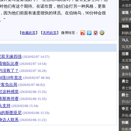
火箭
对他们有这个期待。在诺坎普，他们会打另一种风格，更靠
速龍 
，因为他们前面有速度很快的球员。在伯纳乌，90分钟会很
绿军
。”
鵜鶘 1
【
收藏此页
】【
关闭此页
】 微博转至：
鹈鹕
76人 
马克西
活塞 1
双双无缘四强
(2020/02/07 14:57)
克尼普
看狼队比赛
(2020/02/07 14:54)
灰熊 1
的没救了？
(2020/02/07 16:20)
麦科
4强10年首次
(2020/02/07 08:30)
勇士 1
萨客负出局
(2020/02/07 06:02)
勇士
过这种感觉
(2020/02/06 15:35)
爵士 1
蒂斯将停赛
(2020/02/06 15:35)
乔治2
队支持
(2020/02/06 15:34)
帝王 
纳的斯图亚尼
(2020/02/06 15:33)
开拓
身边人联系
(2020/02/06 11:22)
快艇 1
快船