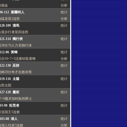
胜掘金
分析
96-112 塞爾特人
统计
擒猛龙迎2连胜
分析
28-109 溜馬
统计
击退步行者迎四连胜
121-114 獨行俠
统计
38分76人力克独行侠
12-86 黃蜂
统计
尔19+7+5活塞轻取黄蜂
分析
22-130 巫師
统计
勒姆28分奇才击败灰熊
19-116 太陽
统计
险胜太阳
27-128 魔術
统计
7+9魔术加时险胜爵士
93-98 拓荒者
统计
者送国王5连败
03-88 湖人
统计
擒湖人结束5连败
分析