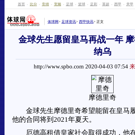
首页
-
比分
-
竞猜
-
宽频
-
足球
-
篮球
-
足彩
-
英超
-
西甲
-
意甲
体球网
>
足球资讯
>
西甲快讯
> 正文
金球先生愿留皇马再战一年 
纳乌
http://www.spbo.com 2020-04-03 07:54
来
摩德里奇
金球先生摩德里奇希望能留在皇马履
他的合同将到2021年夏天。
厄德高租借皇家社会取得成功，他在