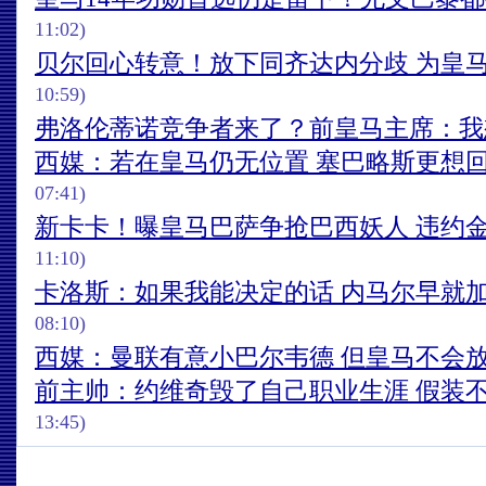
11:02)
贝尔回心转意！放下同齐达内分歧 为皇
10:59)
弗洛伦蒂诺竞争者来了？前皇马主席：我
西媒：若在皇马仍无位置 塞巴略斯更想
07:41)
新卡卡！曝皇马巴萨争抢巴西妖人 违约金5
11:10)
卡洛斯：如果我能决定的话 内马尔早就
08:10)
西媒：曼联有意小巴尔韦德 但皇马不会
前主帅：约维奇毁了自己职业生涯 假装
13:45)