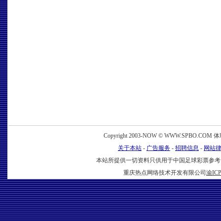
www.spbo.com
Copyright 2003-NOW © WWW.SPBO.COM 体球网 
关于本站
-
广告服务
-
招聘信息
-
网站
本站所提供一切资料只供用于中国足球彩票参考
重庆热点网络技术开发有限公司
渝ICP