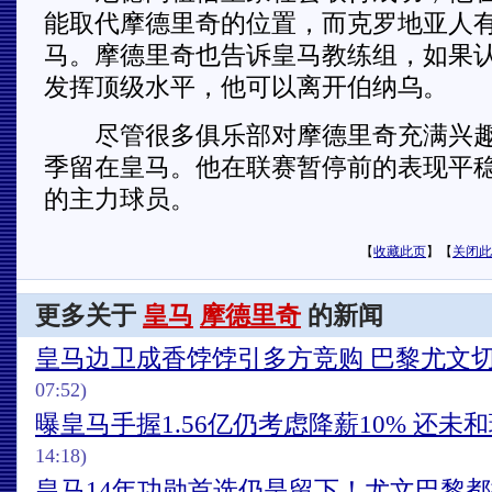
能取代摩德里奇的位置，而克罗地亚人
马。摩德里奇也告诉皇马教练组，如果
发挥顶级水平，他可以离开伯纳乌。
尽管很多俱乐部对摩德里奇充满兴趣
季留在皇马。他在联赛暂停前的表现平
的主力球员。
【
收藏此页
】【
关闭此
更多关于
皇马
摩德里奇
的新闻
皇马边卫成香饽饽引多方竞购 巴黎尤文
07:52)
曝皇马手握1.56亿仍考虑降薪10% 还未
14:18)
皇马14年功勋首选仍是留下！尤文巴黎