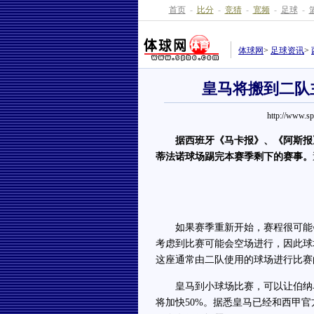
首页
-
比分
-
竞猜
-
宽频
-
足球
-
体球网
>
足球资讯
>
皇马将搬到二队
http://www.s
据西班牙《马卡报》、《阿斯报
蒂法诺球场踢完本赛季剩下的赛事。
如果赛季重新开始，赛程很可能会
考虑到比赛可能会空场进行，因此球
这座通常由二队使用的球场进行比赛的
皇马到小球场比赛，可以让伯纳乌
将加快50%。据悉皇马已经和西甲