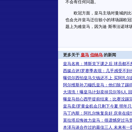
不会有任何问题。
欧冠方面，皇马主场对曼城的比赛
也会允许皇马迁往较小的球场踢欧冠
题上为难皇马，因为迪·斯蒂法诺球
更多关于
皇马
伯纳乌
的新闻
皇马名将：博斯克下课之后 球员都不
西媒点评J罗赛季表现：几乎感受不到
曝切尔西怕皇马欠钱还不上 买阿扎尔
阿尔维斯补刀穆氏皇马：他们除了踢
大清洗！曝皇马计划卖掉贝尔等6人 回收
曝皇马担心西甲提前结束：比赛没踢
皇马卖J罗黄金机会只剩下今夏 明年
马丁内斯：阿扎尔恢复良好 庆幸在疫
莫拉塔后悔效力皇马：很遗憾穿过马
本泽马谈合作过的最佳三人 未来有一