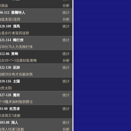
胜掘金
分析
96-112 塞爾特人
统计
擒猛龙迎2连胜
分析
28-109 溜馬
统计
击退步行者迎四连胜
121-114 獨行俠
统计
38分76人力克独行侠
12-86 黃蜂
统计
尔19+7+5活塞轻取黄蜂
分析
22-130 巫師
统计
勒姆28分奇才击败灰熊
19-116 太陽
统计
险胜太阳
27-128 魔術
统计
7+9魔术加时险胜爵士
93-98 拓荒者
统计
者送国王5连败
03-88 湖人
统计
擒湖人结束5连败
分析