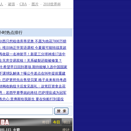
人
-
诸强
-
CBA
-
图片
-
2018世界杯
4小时热点排行
尔西只想租借库蒂尼奥 不愿为他花7000万镑
：维尔纳正学英语课程 今夏最可能转战英超
再收获一名神射手！新星三分球神准17连中
士无意交易双核！关系破裂还能被修复？
特:希望早日回到赛场 期待能够入选中国国家
下课球队解体？曝公牛差点在96年提前重建
：巴萨更想先出售登贝莱 格子未来有待考虑
财阀收购纽卡后发见面礼：这笔巨资拿去花
恩：若西甲赛季就此终结 巴萨理应成为冠军
表忠心:里弗斯给我新生 要在快船打到退役
昨日
今日
明日
01-115 火箭
统计