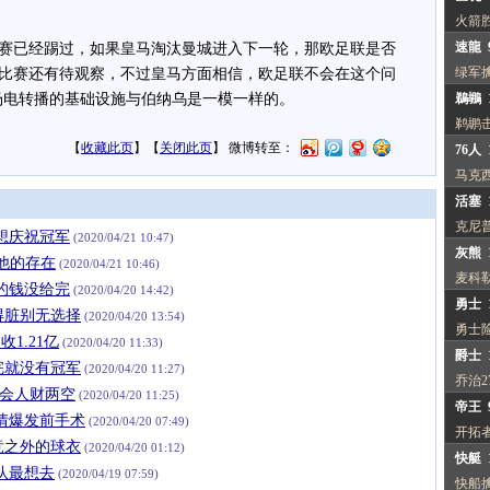
火箭
速龍 
已经踢过，如果皇马淘汰曼城进入下一轮，那欧足联是否
绿军
比赛还有待观察，不过皇马方面相信，欧足联不会在这个问
场电转播的基础设施与伯纳乌是一模一样的。
鵜鶘 1
鹈鹕
【
收藏此页
】【
关闭此页
】 微博转至：
76人 
马克西
活塞 1
克尼普
想庆祝冠军
(2020/04/21 10:47)
灰熊 1
他的存在
(2020/04/21 10:46)
麦科
的钱没给完
(2020/04/20 14:42)
勇士 1
得脏别无选择
(2020/04/20 13:54)
勇士
1.21亿
(2020/04/20 11:33)
爵士 1
完就没有冠军
(2020/04/20 11:27)
乔治2
只会人财两空
(2020/04/20 11:25)
帝王 
情爆发前手术
(2020/04/20 07:49)
开拓
竞之外的球衣
(2020/04/20 01:12)
快艇 1
队最想去
(2020/04/19 07:59)
快船