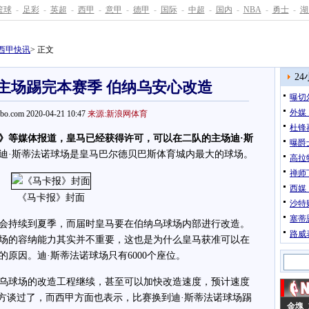
篮球
-
足彩
-
英超
-
西甲
-
意甲
-
德甲
-
国际
-
中超
-
国内
-
NBA
-
勇士
-
湖
西甲快讯
> 正文
2
主场踢完本赛季 伯纳乌安心改造
曝切
外媒
pbo.com 2020-04-21 10:47
来源:新浪网体育
杜锋
》等媒体报道，皇马已经获得许可，可以在二队的主场迪·斯
曝爵
迪·斯蒂法诺球场是皇马巴尔德贝巴斯体育城内最大的球场。
高拉
禅师
西媒
《马卡报》封面
沙特
塞蒂
持续到夏季，而届时皇马要在伯纳乌球场内部进行改造。
路威
场的容纳能力其实并不重要，这也是为什么皇马获准可以在
原因。迪·斯蒂法诺球场只有6000个座位。
球场的改造工程继续，甚至可以加快改造速度，预计速度
官方谈过了，而西甲方面也表示，比赛换到迪·斯蒂法诺球场踢
金塊 1