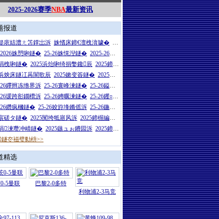
2025-2026赛季
NBA
最新资讯
题报道
26缇庡姞澧ㄤ笘鐣岀泝
姝愭床鍗€澶栧湇璩�
浜炴床鍗€澶栧湇璩�
5-2026姝愬啝鐩�
25-26姝愰湼鐩�
2025-26姝愭渻鐩�
5涓栧啝鐩�
2025浜炲啝绮捐嫳鑱辰
2025鍗楃編鑷敱鐩�
27浜炴床鐩冮爯閬歌辰
2025鏉变簽鐩�
2025闈炴床鍦嬪鐩�
5-26鑻辫冻绺界泝
25-26寰峰湅鐩�
25-26鎰忓ぇ鍒╃泝
5-26瑗跨彮鐗欑泝
25-26娉曞湅鐩�
25-26钁¤悇鐗欑泝
5-26鑽疯槶鐩�
25-26姣斿埄鏅傜泝
25-26鍦熻€冲叾鐩�
5宸磋タ鐩�
2025闃挎牴寤风泝
2025鍗楃編娲茬悆鏈冪泝
25涓湅瓒冲崝鐩�
2025鏃ュぉ鐨囩泝
2025鍗楅煋瓒崇附鐩�
鐩冭禌璧勬枡>>
道精选
0-5曼联
巴黎2-0多特
利物浦2-3马竞