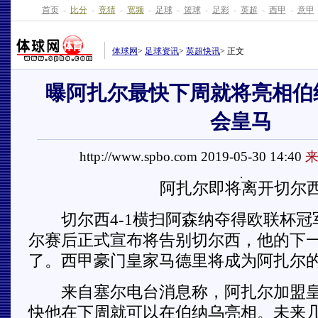
首页
-
比分
-
竞猜
-
宽频
-
足球
-
篮球
-
足彩
-
英超
-
西甲
-
意甲
体球网
>
足球资讯
>
英超快讯
> 正文
曝阿扎尔最快下周就将亮相伯纳乌
会皇马
http://www.spbo.com 2019-05-30 14:40
来
阿扎尔即将离开切尔
切尔西4-1横扫阿森纳夺得欧联杯冠
尔赛后正式宣布将告别切尔西，他的下
了。西甲豪门皇家马德里将成为阿扎尔
来自塞尔电台消息称，阿扎尔加盟皇
快他在下周就可以在伯纳乌亮相。未来