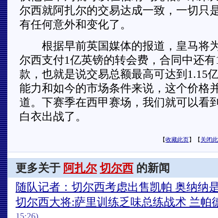
尔西就阿扎尔的交易达成一致，一切只
有任何意外和变化了。
根据早前英国媒体的报道，皇马将为
尔西支付1亿英镑的转会费，合同中还有1
款，也就是说交易总额最高可达到1.15
能力和如今的市场条件来说，这个价格
道。下赛季在西甲赛场，我们就可以看
白衣出战了。
【
收藏此页
】【
关闭此
更多关于
阿扎尔
切尔西
的新闻
随队记者：切尔西考虑出售凯帕 奥纳纳
切尔西大将:萨里训练乏味总练战术 兰帕
15:26)