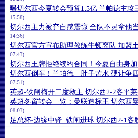
曝切尔西今夏转会预算1.5亿 兰帕德主攻
15:58)
切尔西主力被弃自感震惊 全队不灵拿他
14:36)
切尔西官方宣布助理教练牛顿离队 加盟
07:43)
切尔西王牌拒绝续约合同！今夏自由身加
切尔西倒车！兰帕德一肚子苦水 硬让争
07:51)
英超-铁闸梅开二度救主 切尔西2-2客平
英超冬窗转会一览：曼联造标王 切尔西曼
08:03)
足总杯-边缘中锋+铁闸进球 切尔西2-1客