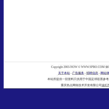
www.spbo.com
Copyright 2003-NOW © WWW.SPBO.COM 体球网 
关于本站
-
广告服务
-
招聘信息
-
网站
本站所提供一切资料只供用于中国足球彩票参考
重庆热点网络技术开发有限公司
渝ICP