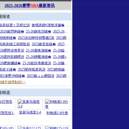
2025-2026赛季
NBA
最新资讯
题报道
26缇庡姞澧ㄤ笘鐣岀泝
姝愭床鍗€澶栧湇璩�
浜炴床鍗€澶栧湇璩�
5-2026姝愬啝鐩�
25-26姝愰湼鐩�
2025-26姝愭渻鐩�
5涓栧啝鐩�
2025浜炲啝绮捐嫳鑱辰
2025鍗楃編鑷敱鐩�
27浜炴床鐩冮爯閬歌辰
2025鏉变簽鐩�
2025闈炴床鍦嬪鐩�
5-26鑻辫冻绺界泝
25-26寰峰湅鐩�
25-26鎰忓ぇ鍒╃泝
5-26瑗跨彮鐗欑泝
25-26娉曞湅鐩�
25-26钁¤悇鐗欑泝
5-26鑽疯槶鐩�
25-26姣斿埄鏅傜泝
25-26鍦熻€冲叾鐩�
5宸磋タ鐩�
2025闃挎牴寤风泝
2025鍗楃編娲茬悆鏈冪泝
25涓湅瓒冲崝鐩�
2025鏃ュぉ鐨囩泝
2025鍗楅煋瓒崇附鐩�
鐩冭禌璧勬枡>>
道精选
皇家马德里3-4
鄂竞技1-
利物浦1-0什鲁