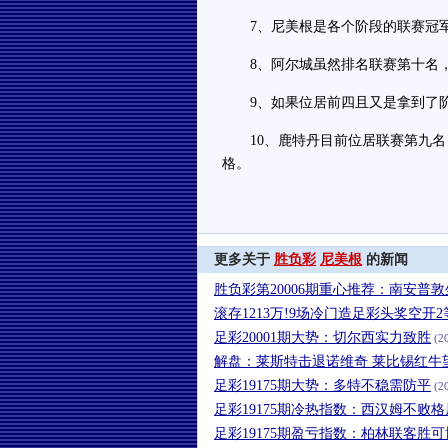
7、尼美根是各个阶段的联赛冠军
8、阿尔城虽然排名联赛第十名，
9、如果位居前四且又是拿到了阶
10、鹿特丹目前位居联赛第九名
格。
更多关于
胜负彩
尼美根
的新闻
胜负彩第20006期重心推荐：南安普
滚存1213万!9场冷门造足彩头奖空开2等
足彩20001期大势：切尔西实力致胜
(20
解盘：莱斯特击退诺维奇 莱比锡红牛
足彩19175期大势：多特不稳需防平
(20
足彩19175期冷热指数：西汉姆不败格
足彩19175期盈亏指数：柏林联客胜可