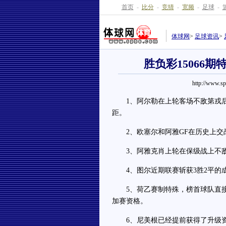
首页
-
比分
-
竞猜
-
宽频
-
足球
-
体球网
>
足球资讯
>
胜负彩15066
http://www.s
1、阿尔勒在上轮客场不敌第戎后，
距。
2、欧塞尔和阿雅GF在历史上交
3、阿雅克肖上轮在保级战上不敌
4、图尔近期联赛斩获3胜2平的成
5、荷乙赛制特殊，榜首球队直接
加赛资格。
6、尼美根已经提前获得了升级资