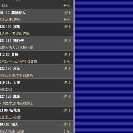
胜掘金
分析
96-112 塞爾特人
统计
擒猛龙迎2连胜
分析
28-109 溜馬
统计
击退步行者迎四连胜
121-114 獨行俠
统计
38分76人力克独行侠
12-86 黃蜂
统计
尔19+7+5活塞轻取黄蜂
分析
22-130 巫師
统计
勒姆28分奇才击败灰熊
19-116 太陽
统计
险胜太阳
27-128 魔術
统计
7+9魔术加时险胜爵士
93-98 拓荒者
统计
者送国王5连败
03-88 湖人
统计
擒湖人结束5连败
分析