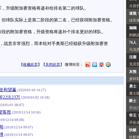
火箭
，升级附加赛资格将递补给排名第二的球队。
速龍 
但球队实际上是第二阶段的第二名，已经获得附加赛资格。
绿军
鵜鶘 1
段的附加赛资格，升级资格将递补个排名更好的球队。
鹈鹕
76人 
，战意非常强烈，而本轮对手奥斯已经稳获升级附加赛资
马克西
活塞 1
克尼普
【
收藏此页
】【
关闭此页
】 微博转至：
灰熊 1
麦科
勇士 1
敦坐和望赢
(2020/01/16 14:27)
勇士
22注23万
(2020/01/02 10:58)
爵士 1
20/01/01 08:07)
乔治2
望客胜
(2019/12/14 10:50)
帝王 
19/12/14 09:08)
开拓
局
(2019/12/14 09:07)
快艇 1
博
(2019/12/14 09:07)
快船