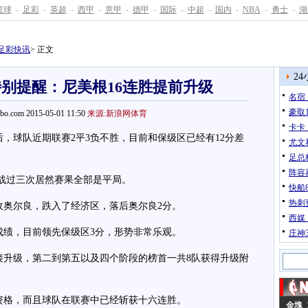
篮球
-
足彩
-
英超
-
西甲
-
意甲
-
德甲
-
国际
-
中超
-
国内
-
NBA
-
勇士
-
湖
足彩快讯
> 正文
2
期特别提醒：尼美根16连胜提前升级
名宿
豪取1
pbo.com 2015-05-01 11:50
来源:新浪网体育
卡卡
球队近期联赛2平3负不胜，目前和保级区已经有12分差
尤文
足总
阵容
战过三次居然赛果全部是平局。
快船
热刺
奥尔良，跌入了经济区，落后奥尔良2分。
西媒
绩，目前领先保级区3分，形势非常乐观。
庄神3
升级，第二到第五以及四个阶段的榜首一共8队获得升级附
格，而且球队在联赛中已经斩获十六连胜。
金塊 1