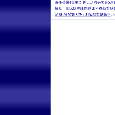
海伦芬爆4倍主负 周五足彩头奖开5注11
解盘：莱比锡主胜作胆 那不勒斯客场
足彩19170期大势：利物浦客场防平
(20