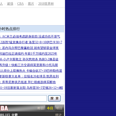
人
-
诸强
-
CBA
-
图片
-
2018世界杯
4小时热点排行
：AC米兰必须考虑跻身前四 没成功也不泄气
2连胜!猛龙擒步行者 洛里32+8+10伊巴卡30+7
：若内马尔帮巴黎赢欧冠 就有望斩获金球奖
和迪巴拉正谈续约 年薪1千万续约至2025年
杯-小卢卡斯救主 孙兴慜绝杀 热刺3-2擒圣徒
再升级！快船三方交易得莫里斯和小托马斯
8人得分上双擒热火 卡椒合砍37+19巴特勒伤退
更新联赛大名单：仅报名20名球员 凯恩在列
：库蒂尼奥状态低迷 拜仁很难选择买断他
1+19活塞射落太阳 乌布雷30+5艾顿26+12+4帽
昨日
今日
明日
01-115 火箭
统计