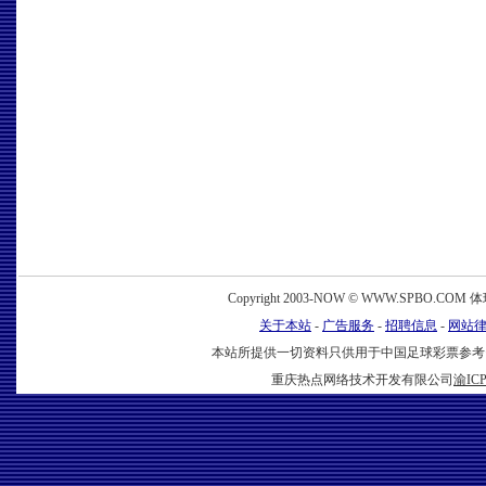
www.spbo.com
Copyright 2003-NOW © WWW.SPBO.COM 体球网 
关于本站
-
广告服务
-
招聘信息
-
网站
本站所提供一切资料只供用于中国足球彩票参考
重庆热点网络技术开发有限公司
渝ICP