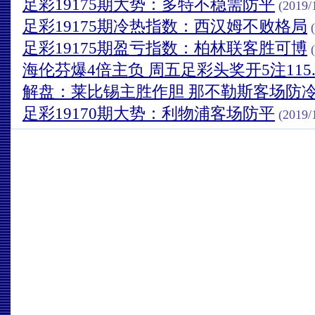
足彩19175期大势：多特不稳需防平
(2019/1
足彩19175期冷热指数：西汉姆不败格局
(
足彩19175期盈亏指数：柏林联客胜可博
(
海伦芬爆4倍主负 周五足彩头奖开5注115
解盘：莱比锡主胜作胆 那不勒斯客场防
足彩19170期大势：利物浦客场防平
(2019/1