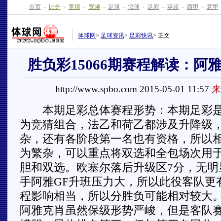
首页
-
比分
-
竞猜
-
宽频
-
足球
-
篮球
-
足彩
-
英超
-
西甲
-
意甲
体球网
>
足球资讯
>
足彩快讯
> 正文
胜负彩15066期赛程解读：阿
http://www.spbo.com 2015-05-01 11:57
来
本期足彩总体赛程形势：本期足彩是
为竞猜组合，法乙和荷乙都涉及升降级
杂，还有各阶段第一名也有资格，所以
为繁杂，可以重点将双选和全包场次用
胆和双选。欧塞尔落后升级区7分，无明
手阿雅GF升班压力大，所以此役客队更
程影响相当，所以分胜负可能相对较大
阿雅克肖虽然保级形势严峻，但是客队