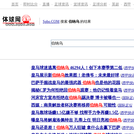
首页
-
即时比分
-
直播
-
足球资讯
-
篮球资讯
-
足球分析
-
英超
-
西甲
-
Spbo.COM
搜索
伯纳乌
的结果
皇马球迷逃离
伯纳乌
46294人！创下本赛季第二低
·
/
西甲
皇马展示新
伯纳乌
效果图！老佛爷：未来最好球
·
/
西甲快
巴萨手握战皇马的最强武器
伯纳乌
也是他的花园
·
/
西甲快
揭秘C罗为何拒绝回
伯纳乌
观赛：他仍记恨着皇马
·
/
西甲
河床官方宣布拒绝在
伯纳乌
踢决赛 博卡被曝也一
·
/
国际足
西媒：南美解放者杯决赛将移师
伯纳乌
可能性
·
/
国际足坛
皇马靠球场赚1.5亿嫌不够 找帮手力争再赚1.5亿
·
/
西甲快
曝皇马将解雇洛佩特吉 孔蒂上任 明日亮相
伯纳乌
·
/
西甲快
皇马还是差！
伯纳乌
万人狂嘘 拿什么去赢下巴萨
·
/
西甲快