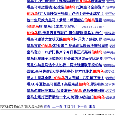
皇马主力中锋低迷！连续5场球荒
伯纳乌
球迷嘘他
·
/
西甲
曝皇马考虑借钱5亿改造
伯纳乌
抵押皇马全部资产
·
/
西甲
伯纳乌
6万人高呼新王登基：卢卡！去争金球奖！
·
/
西甲快
他一生只效力皇马！梦想：希望能在
伯纳乌
退役
·
/
西甲快
[
伯纳乌
杯]皇马3-1米兰
·
/
足球图片
2018-08-12 14:57
伯纳乌
杯-伊瓜因首秀破门 贝尔进球 皇马3-1米兰
·
/
国际足
曝皇马邀请尤文明天踢
伯纳乌
杯 只为了致敬C罗
·
/
西甲快
皇马官宣
伯纳乌
杯PK米兰 纪念两队欧冠决赛60周年
·
/
西
皇马官方：19岁门将卢宁今日将正式亮相
伯纳乌
·
/
西甲快
皇马巨星胚子正式亮相 他会成内马尔or罗比尼奥
·
/
西甲快
阿扎尔与皇马达个人协议！两大强援联手投伯纳
·
/
西甲快
西媒:皇马失信让C罗失望寒心 他本想终老
伯纳乌
·
/
西甲快
感人！皇马全队+
伯纳乌
万人齐喊：C罗 留下来！
·
/
西甲快
曝AC今夏挖皇马巨星！高层亲赴
伯纳乌
现场考察
·
/
西甲快
皇马名将回应离队:我要离开
伯纳乌
然后开车回家
·
/
西甲
皇马主场打巴萨最怕一个人 梅西!14次破门
伯纳乌
·
/
西甲
共找到
70
条记录/最大显示
3
页
首页
上一页
[1]
2
[3]
下一页
末页