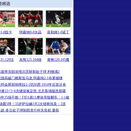
道精选
1-0纽卡
阿森纳9-8水晶
富勒姆1-0诺丁
31-129活
灰熊125-104雄
黄蜂120-105魔
意甲
|
卡卢卢破门伊尔迪兹建功 尤文2-
埃基蒂克助攻维尔茨斩获处子球 利物浦2
厄德高破门赖斯造乌龙 阿森纳2-1布莱顿继
沃特金斯双响维拉2-1切尔西 1914年后首次各
赵睿23+5+6关键篮板定胜 北京客场险胜新疆
16年35场不败！FIFA第11摩洛哥险翻车：1-1被
5场轰5球！33岁萨拉赫3天2次拯救埃及：2连
英超-多古处子球制胜舍什科失良机 曼联