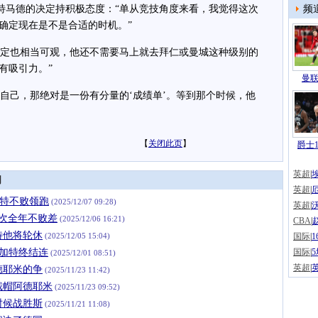
马德的决定持积极态度：“单从竞技角度来看，我觉得这次
频
确定现在是不是合适的时机。”
定也相当可观，他还不需要马上就去拜仁或曼城这种级别的
有吸引力。”
曼联
己，那绝对是一份有分量的‘成绩单’。等到那个时候，他
【
关闭此页
】
爵士1
英超
|
闻
英超
|
加特不败领跑
(2025/12/07 09:28)
英超
|
3次全年不败差
(2025/12/06 16:21)
CBA
|
特他将轮休
(2025/12/05 15:04)
国际
|
图加特终结连
国际
|
(2025/12/01 08:51)
英超
|
德耶米的争
(2025/11/23 11:42)
夫戴帽阿德耶米
(2025/11/23 09:52)
时候战胜斯
(2025/11/21 11:08)