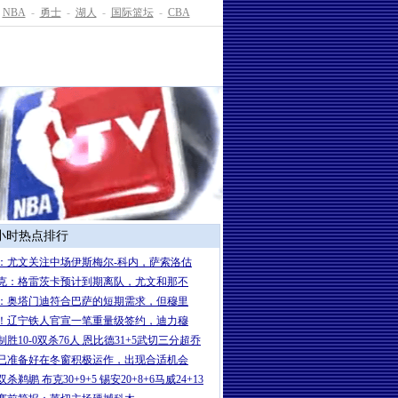
NBA
-
勇士
-
湖人
-
国际篮坛
-
CBA
4小时热点排行
：尤文关注中场伊斯梅尔-科内，萨索洛估
克：格雷茨卡预计到期离队，尤文和那不
：奥塔门迪符合巴萨的短期需求，但穆里
！辽宁铁人官宣一笔重量级签约，迪力穆
制胜10-0双杀76人 恩比德31+5武切三分超乔
已准备好在冬窗积极运作，出现合适机会
杀鹈鹕 布克30+9+5 锡安20+8+6马威24+13