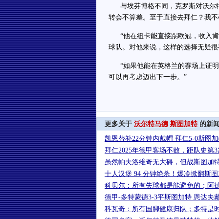
与埃芬博格不同，克罗斯对沃尔特
转会不算差。至于直接去拜仁？我不
“他在纽卡能直接踢欧冠，收入肯
球队。对他来说，这样的选择无疑很
“如果他能在英格兰的赛场上证明自
可以再考虑迈出下一步。”
更多关于
沃尔特马德
斯图加特
的新
凯恩替补22分钟内戴帽 拜仁5-0斯图
拜仁2025年德甲客场不败，距队史第
虽然帕夫洛维奇无大碍，但战斯图加
十人汉堡 94 分钟绝杀！爆冷掀翻斯
科贝尔：所有失球都是能避免的；阿
德甲-多特蒙德3-3平斯图加特 恩达
科瓦奇：所有国脚健康归队；多特是