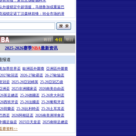
赛前简报：莱切主场硬撼科木
队外援锁定中超强援，马德鲁加或重返巴
克福锁定诺丁汉森林前锋：转会市场的潜
昨日
今日
明日
2025-2026赛季
NBA
最新资讯
题报道
26美加墨世界盃
歐洲區外圍賽
亞洲區外圍賽
6-2027歐冠盃
2026-27歐霸盃
26-27歐協盃
5世冠盃
2025-26亞冠精英
25-26亞冠乙级
7亞洲盃
2025非洲國家盃
2026南美自由盃
5-26英足總盃
25-26德國盃
25-26意大利盃
5-26西班牙盃
25-26法國盃
25-26葡萄牙盃
5-26荷蘭盃
25-26比利時盃
25-26土耳其盃
6巴西盃
2026阿根廷盃
2026南美洲球會盃
6中國足協盃
2025日天皇盃
2025南韓足總盃
盃赛资料>>