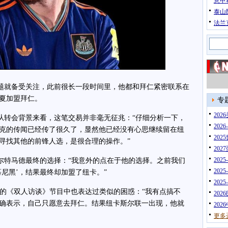
意甲
泰山
法兰
就备受关注，此前很长一段时间里，他都和拜仁紧密联系在
夏加盟拜仁。
专
20
转会背景来看，这笔交易并非毫无征兆：“仔细分析一下，
202
克的传闻已经传了很久了，显然他已经没有心思继续留在纽
202
寻找其他的前锋人选，是很合理的操作。”
202
202
特马德最终的选择：“我意外的点在于他的选择。之前我们
202
尼黑’，结果最终却加盟了纽卡。”
202
的《双人访谈》节目中也表达过类似的困惑：“我有点搞不
202
确表示，自己只愿意去拜仁。结果纽卡斯尔联一出现，他就
202
更多