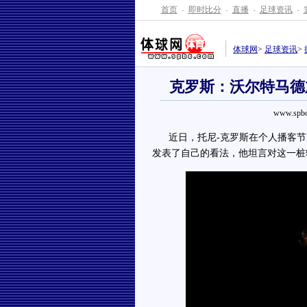
首页
-
即时比分
-
直播
-
足球资讯
-
体球网
>
足球资讯
>
克罗斯：沃尔特马德
www.spbo
近日，托尼-克罗斯在个人播客节
发表了自己的看法，他坦言对这一桩