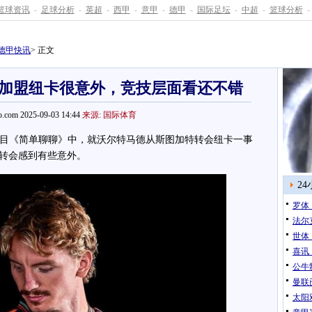
篮球资讯
-
足球分析
-
英超
-
西甲
-
意甲
-
德甲
-
国际足坛
-
中超
-
篮球分析
-
德甲快讯
> 正文
加盟纽卡很意外，竞技层面看还不错
.com 2025-09-03 14:44
来源: 国际体育
目《简单聊聊》中，就沃尔特马德从斯图加特转会纽卡一事
转会感到有些意外。
2
罗体
法尔
世体
喜讯
公牛
曼联
太阳双