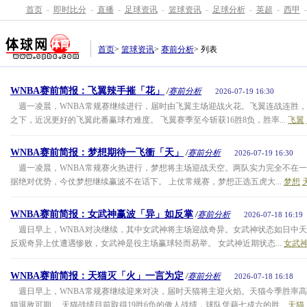
首页
-
即时比分
-
直播
-
足球资讯
-
篮球资讯
-
足球分析
-
英超
-
西甲
-
首页
>
篮球资讯
>
赛前分析
> 列表
WNBA赛前简报：飞翼辣手摧「花」
/
赛前分析
2026-07-19 16:30
週一凌晨，WNBA常规赛继续进行，届时由飞翼主场迎战火花。飞翼连战连胜，
之下，近况更好的飞翼此番赢球冇难度。 飞翼赛季至今斩获16胜8负，胜率...
飞翼
WNBA赛前简报：梦想期待一飞衝「天」
/
赛前分析
2026-07-19 16:30
週一凌晨，WNBA常规赛火热进行，梦想将主场迎战天空。两队实力完全不在一
据绝对优势，今仗梦想继续赢波不在话下。 上仗常规赛，梦想正选五虎大...
梦想
WNBA赛前简报：女武神赢波「异」如反掌
/
赛前分析
2026-07-18 16:19
週日早上，WNBA对决继续，其中女武神将主场迎战奇异。女武神状态如日中天
反观奇异上仗遭遇惨败，女武神是役主场赢球轻而易举。 女武神近期状态...
女武
WNBA赛前简报：天猫灭「火」一言为定
/
赛前分析
2026-07-18 16:18
週日早上，WNBA常规赛继续迎来对决，届时天猫将主迎火焰。天猫今季胜率高
猫退敌可期。 天猫战绩目前取得19胜6负的傲人战绩，球队凭藉七成六的胜...
天猫