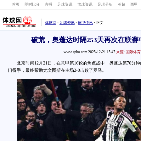
首页
-
即时比分
-
直播
-
足球资讯
-
篮球资讯
-
足球分析
-
英超
-
西甲
-
体球网
>
足球资讯
>
德甲快讯
> 正文
破荒，奥蓬达时隔253天再次在联赛
www.spbo.com 2025-12-21 15:47
来源: 国际体育
北京时间12月21日，在意甲第16轮的焦点战中，奥蓬达第70分
门得手，最终帮助尤文图斯在主场2-0击败了罗马。