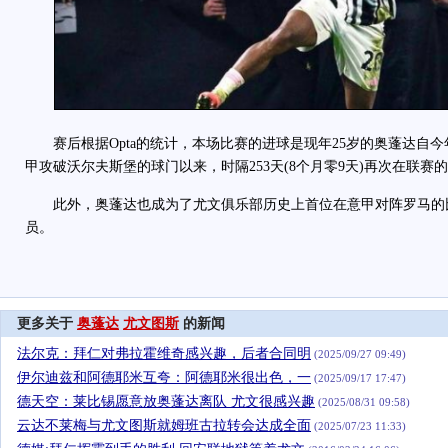
赛后根据Opta的统计，本场比赛的进球是现年25岁的奥蓬达自今年
甲攻破沃尔夫斯堡的球门以来，时隔253天(8个月零9天)再次在联赛
此外，奥蓬达也成为了尤文俱乐部历史上首位在意甲对阵罗马的
员。
更多关于
奥蓬达
尤文图斯
的新闻
法尔克：拜仁对弗拉霍维奇感兴趣，后者合同明
(2025/09/27 09:49)
伊尔迪兹和阿德耶米互夸：阿德耶米很出色，一
(2025/09/17 17:47)
德天空：莱比锡愿意放奥蓬达离队 尤文很感兴趣
(2025/08/31 09:58)
云达不莱梅与尤文图斯就姆班古拉转会达成全面
(2025/07/23 11:33)