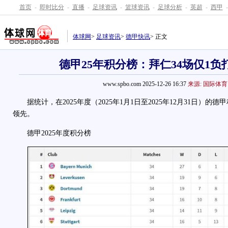
首页
-
即时比分
-
直播
-
足球资讯
-
篮球资讯
-
足球分析
-
英超
-
西甲
-
体球网
>
足球资讯
>
德甲快讯
> 正文
德甲25年积分榜：拜仁34场仅1负打
www.spbo.com 2025-12-26 16:37
来源: 国际体育
据统计，在2025年度（2025年1月1日至2025年12月31日）的
领先。
德甲2025年度积分榜