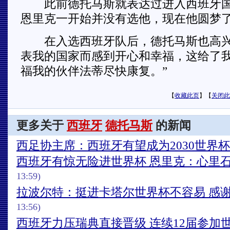
此前德托马斯就表达过进入西班牙国
恩里克一开始并没有选他，现在他圆梦
在入选西班牙队后，德托马斯也高兴
表我的国家而感到开心和幸福，这给了
福我的伙伴法蒂尽快康复。”
【
收藏此页
】【
关闭此
更多关于
西班牙
德托马斯
的新闻
西足协主席：西班牙有望成为2030世界
西班牙有惊无险进世界杯 恩里克：心里
13:59)
拉波尔特：挺进卡塔尔世界杯不容易 感
13:56)
西班牙力压瑞典直接晋级 连续12届参加