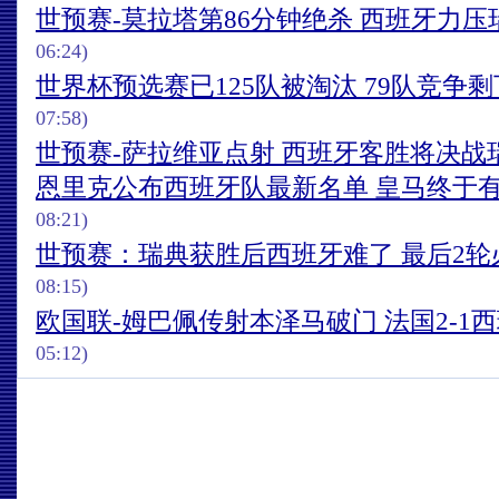
世预赛-莫拉塔第86分钟绝杀 西班牙力压
06:24)
世界杯预选赛已125队被淘汰 79队竞争剩
07:58)
世预赛-萨拉维亚点射 西班牙客胜将决战
恩里克公布西班牙队最新名单 皇马终于
08:21)
世预赛：瑞典获胜后西班牙难了 最后2轮
08:15)
欧国联-姆巴佩传射本泽马破门 法国2-1
05:12)