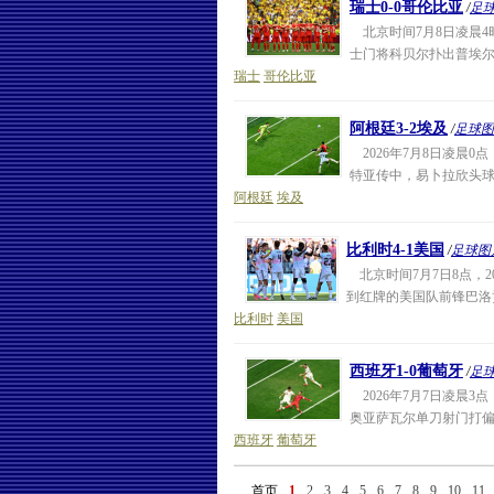
瑞士0-0哥伦比亚
/
足
北京时间7月8日凌晨4时
士门将科贝尔扑出普埃尔塔
瑞士
哥伦比亚
阿根廷3-2埃及
/
足球图
2026年7月8日凌晨
特亚传中，易卜拉欣头球
阿根廷
埃及
比利时4-1美国
/
足球图
北京时间7月7日8点，2
到红牌的美国队前锋巴洛
比利时
美国
西班牙1-0葡萄牙
/
足
2026年7月7日凌晨
奥亚萨瓦尔单刀射门打偏
西班牙
葡萄牙
首页
1
2
3
4
5
6
7
8
9
10
11