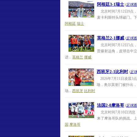
阿根廷3-1瑞士
/
足球图
北京时间7月12日9点，
麦卡利斯特头球破门。下半
阿根廷
瑞士
英格兰2-1挪威
/
足球图
北京时间7月12日5点，
普爆射远角，皮球击中立
进...
英格兰
挪威
西班牙2-1比利时
/
足
2026年7月11日凌
场，奥尔莫射门被扑出，
场...
西班牙
比利时
法国2-0摩洛哥
/
足球图
北京时间7月10日消息，
来了摩洛哥队的挑战。上
国
摩洛哥