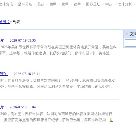
篮球资讯
-
足球分析
-
英超
-
西甲
-
意甲
-
德甲
-
国际足坛
-
中超
-
篮球分析
-
球图片
> 列表
文
片
2026-07-19 09:35
，2026年美加墨世界杯季军争夺战在美国迈阿密体育场展开角逐，英格兰6-
季军。上半场，赖斯传射建功，孔萨头槌破门，萨卡打进2球，英格兰...
球图片
2026-07-16 05:11
3时，世界杯半决赛，英格兰对阵阿根廷，第3分钟，恩佐撞倒安德森引发
分钟，英格兰队安德森、阿根廷队利马各自染黄，半场结束，两队0-0打...
片
2026-07-15 05:04
03:00，美加墨世界杯半决赛，法国对阵西班牙的比赛在美国达拉斯进行。
，奥亚萨瓦尔点射为西班牙首开纪录，萨利巴伤退，库库雷利亚染...
世