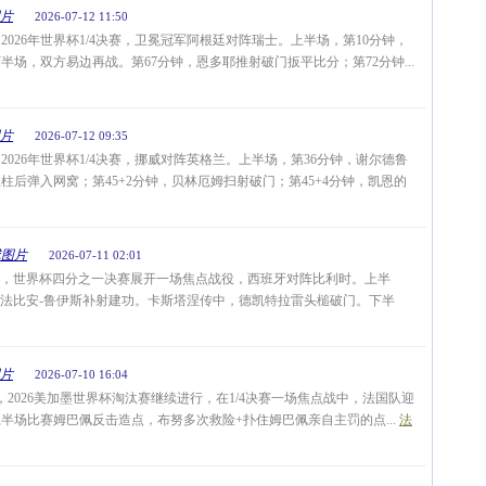
片
2026-07-12 11:50
2026年世界杯1/4决赛，卫冕冠军阿根廷对阵瑞士。上半场，第10分钟，
场，双方易边再战。第67分钟，恩多耶推射破门扳平比分；第72分钟...
片
2026-07-12 09:35
2026年世界杯1/4决赛，挪威对阵英格兰。上半场，第36分钟，谢尔德鲁
柱后弹入网窝；第45+2分钟，贝林厄姆扫射破门；第45+4分钟，凯恩的
球图片
2026-07-11 02:01
晨3点，世界杯四分之一决赛展开一场焦点战役，西班牙对阵比利时。上半
法比安-鲁伊斯补射建功。卡斯塔涅传中，德凯特拉雷头槌破门。下半
片
2026-07-10 16:04
2026美加墨世界杯淘汰赛继续进行，在1/4决赛一场焦点战中，法国队迎
半场比赛姆巴佩反击造点，布努多次救险+扑住姆巴佩亲自主罚的点...
法