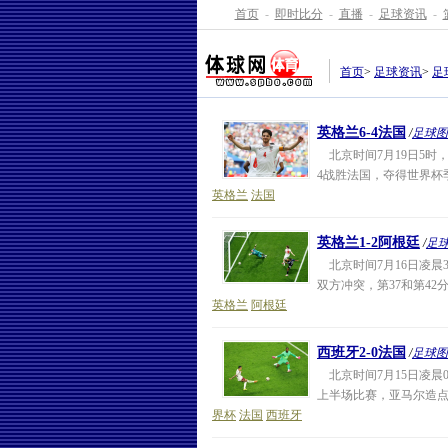
首页
-
即时比分
-
直播
-
足球资讯
-
首页
>
足球资讯
>
足
英格兰6-4法国
/
足球图
北京时间7月19日5时
4战胜法国，夺得世界杯
英格兰
法国
英格兰1-2阿根廷
/
足
北京时间7月16日凌晨
双方冲突，第37和第42
英格兰
阿根廷
西班牙2-0法国
/
足球图
北京时间7月15日凌晨
上半场比赛，亚马尔造点
界杯
法国
西班牙