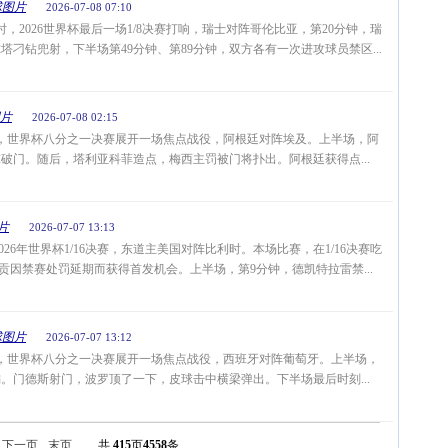
球图片
2026-07-08 07:10
，2026世界杯最后一场1/8决赛打响，瑞士对阵哥伦比亚，第20分钟，瑞
刁钻兜射，下半场第49分钟、第89分钟，双方各有一次进攻球员禁区...
片
2026-07-08 02:15
0点，世界杯八分之一决赛展开一场焦点战役，阿根廷对阵埃及。上半场，阿
破门。随后，塔利亚科菲造点，梅西主罚被门将扑出。阿根廷获得点...
片
2026-07-07 13:13
026年世界杯1/16决赛，东道主美国对阵比利时。本场比赛，在1/16决赛吃
贡因禁赛处罚延期而获得首发机会。上半场，第9分钟，德凯特拉雷禁...
球图片
2026-07-07 13:12
3点，世界杯八分之一决赛展开一场焦点战役，西班牙对阵葡萄牙。上半场，
。门德斯射门，波罗顶了一下，皮球击中横梁弹出。下半场最后时刻...
下一页
末页
共
415
页
4558
条