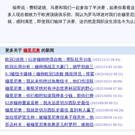
福蒂说：费耶诺德、马赛和我们一起参加了半决赛，如果你看看这
多人现在都效力于欧洲顶级俱乐部。我认为罗马球迷对我们在穆里尼
就，感到满意，即使我们输掉了决赛。这仍然是我职业生涯迄今为止
更多关于
穆里尼奥
的新闻
欧冠2连胜！62岁穆帅绝境自救：带队狂升10名
(2025/12/11 09:43)
欧冠出局分析：穆帅挑战五大豪门，德甲劲旅三
(2025/11/03 14:56)
0-3被纽卡爆锤！穆帅欧冠5连败 痛批球员：挥霍
(2025/10/22 09:21)
穆里尼奥：我从未拒绝过执教纽卡，他们也没联
(2025/10/21 09:09)
穆里尼奥：葡萄牙绝对有冲击世界杯冠军的野心
(2025/10/08 07:36)
穆里尼奥：你们都想知道我挣多少钱，那你们挣
(2025/10/05 10:31)
62岁穆帅重返蓝桥：我永远是切尔西队史最佳
(2025/09/30 09:52)
穆里尼奥：我就是切尔西队史最佳 直到有人赢下
(2025/09/30 09:26)
加拉塔萨雷主帅：被穆里尼奥捏鼻子很意外，他
(2025/09/29 14:52)
苏达科夫：被穆里尼奥执教是儿时梦想，难相信
(2025/09/21 08:31)