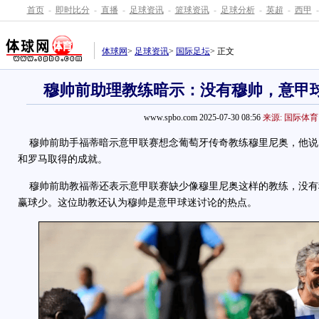
首页
-
即时比分
-
直播
-
足球资讯
-
篮球资讯
-
足球分析
-
英超
-
西甲
-
体球网
>
足球资讯
>
国际足坛
> 正文
穆帅前助理教练暗示：没有穆帅，意甲
www.spbo.com 2025-07-30 08:56
来源: 国际体育
穆帅前助手福蒂暗示意甲联赛想念葡萄牙传奇教练穆里尼奥，他说
和罗马取得的成就。
穆帅前助教福蒂还表示意甲联赛缺少像穆里尼奥这样的教练，没有
赢球少。这位助教还认为穆帅是意甲球迷讨论的热点。