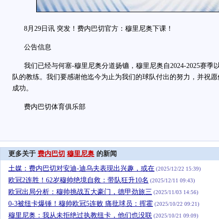
8月29日讯 突发！费内巴切官方：穆里尼奥下课！
公告信息
我们已经与何塞-穆里尼奥分道扬镳，穆里尼奥自2024-2025赛
队的教练。我们要感谢他迄今为止为我们的球队付出的努力，并祝愿
成功。
费内巴切体育俱乐部
更多关于
费内巴切
穆里尼奥
的新闻
土媒：费内巴切对安迪-迪乌夫表现出兴趣，或在
(2025/12/22 15:39)
欧冠2连胜！62岁穆帅绝境自救：带队狂升10名
(2025/12/11 09:43)
欧冠出局分析：穆帅挑战五大豪门，德甲劲旅三
(2025/11/03 14:56)
0-3被纽卡爆锤！穆帅欧冠5连败 痛批球员：挥霍
(2025/10/22 09:21)
穆里尼奥：我从未拒绝过执教纽卡，他们也没联
(2025/10/21 09:09)