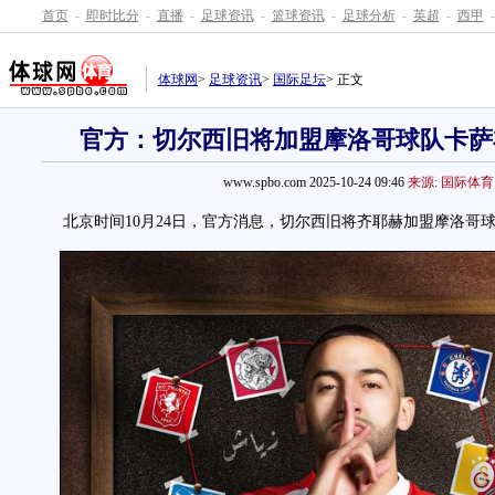
首页
-
即时比分
-
直播
-
足球资讯
-
篮球资讯
-
足球分析
-
英超
-
西甲
-
体球网
>
足球资讯
>
国际足坛
> 正文
官方：切尔西旧将加盟摩洛哥球队卡萨
www.spbo.com 2025-10-24 09:46
来源: 国际体育
北京时间10月24日，官方消息，切尔西旧将齐耶赫加盟摩洛哥球