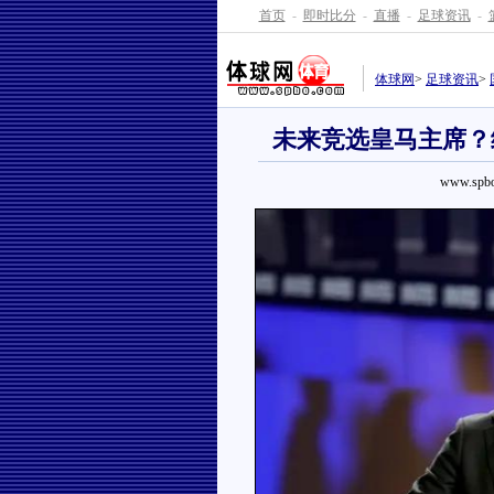
首页
-
即时比分
-
直播
-
足球资讯
-
体球网
>
足球资讯
>
未来竞选皇马主席？
www.spbo