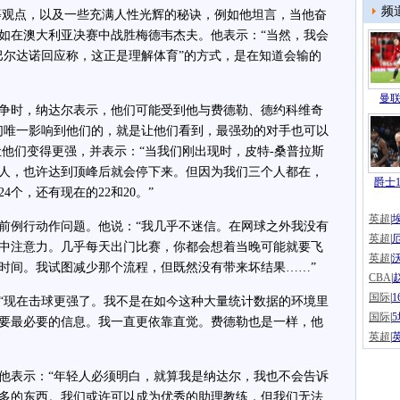
频
”等观点，以及一些充满人性光辉的秘诀，例如他坦言，当他奋
如在澳大利亚决赛中战胜梅德韦杰夫。他表示：“当然，我会
巴尔达诺回应称，这正是理解体育”的方式，是在知道会输的
曼联
时，纳达尔表示，他们可能受到他与费德勒、德约科维奇
们唯一影响到他们的，就是让他们看到，最强劲的对手也可以
让他们变得更强，并表示：“当我们刚出现时，皮特-桑普拉斯
三人，也许达到顶峰后就会停下来。但因为我们三个人都在，
爵士1
个，还有现在的22和20。”
英超
|
例行动作问题。他说：“我几乎不迷信。在网球之外我没有
英超
|
中注意力。几乎每天出门比赛，你都会想着当晚可能就要飞
英超
|
时间。我试图减少那个流程，但既然没有带来坏结果……”
CBA
|
国际
|
现在击球更强了。我不是在如今这种大量统计数据的环境里
国际
|
要最必要的信息。我一直更依靠直觉。费德勒也是一样，他
英超
|
表示：“年轻人必须明白，就算我是纳达尔，我也不会告诉
多的东西。我们或许可以成为优秀的助理教练，但我们无法