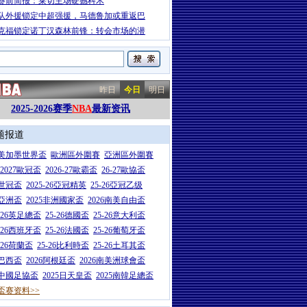
赛前简报：莱切主场硬撼科木
队外援锁定中超强援，马德鲁加或重返巴
克福锁定诺丁汉森林前锋：转会市场的潜
昨日
今日
明日
2025-2026赛季
NBA
最新资讯
题报道
26美加墨世界盃
歐洲區外圍賽
亞洲區外圍賽
6-2027歐冠盃
2026-27歐霸盃
26-27歐協盃
5世冠盃
2025-26亞冠精英
25-26亞冠乙级
7亞洲盃
2025非洲國家盃
2026南美自由盃
5-26英足總盃
25-26德國盃
25-26意大利盃
5-26西班牙盃
25-26法國盃
25-26葡萄牙盃
5-26荷蘭盃
25-26比利時盃
25-26土耳其盃
6巴西盃
2026阿根廷盃
2026南美洲球會盃
6中國足協盃
2025日天皇盃
2025南韓足總盃
盃赛资料>>