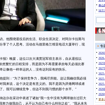
意甲
泰山
法兰
。他围绕退役后的生活、职业生涯决定、对阿尔卡拉斯与
分享了个人思考。活动在马德里格兰维亚电话大厦举行，现
专
20
202
报》晚宴，这位22次大满贯冠军得主表示，自从退役以
202
为依然繁忙的日程安排，而是因为不再需要承担每天必须比赛
202
终让像他一样幸运的人，没有达到应有的快乐。
202
提到：“为了保持竞争力，我竭尽所能。这让我确信我必须
202
对我来说，这个决定是有意义的。我不是因为厌倦网球或者
202
了。我可以继续竞争，但达不到我习惯的那个水平。”
202
202
尔在采访中表述了诸如“我一生中没有为网球做出过巨大​​
更多
我努力做我自己，从不认为自己有什么特别之处”、“我从未失