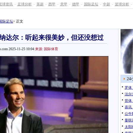
篮球资讯
-
足球分析
-
英超
-
西甲
-
意甲
-
德甲
-
国际足坛
-
中超
-
篮球分析
-
国际足坛
> 正文
纳达尔：听起来很美妙，但还没想过
.com 2025-11-25 10:04
来源: 国际体育
2
罗体
法尔
世体
喜讯
公牛
曼联
太阳双