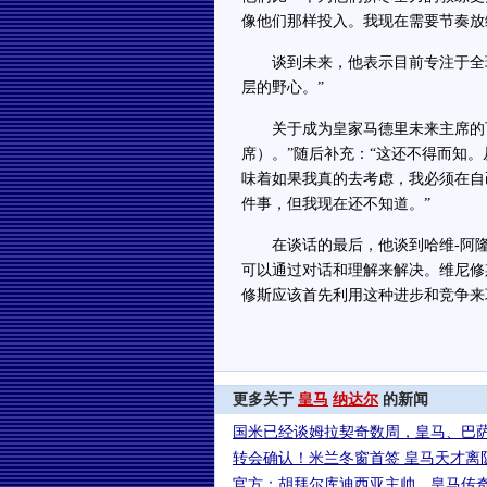
像他们那样投入。我现在需要节奏放
谈到未来，他表示目前专注于全球
层的野心。”
关于成为皇家马德里未来主席的可
席）。”随后补充：“这还不得而知
味着如果我真的去考虑，我必须在自
件事，但我现在还不知道。”
在谈话的最后，他谈到哈维-阿隆
可以通过对话和理解来解决。维尼修
修斯应该首先利用这种进步和竞争来
更多关于
皇马
纳达尔
的新闻
国米已经谈姆拉契奇数周，皇马、巴
转会确认！米兰冬窗首签 皇马天才离
官方：胡拜尔库迪西亚主帅、皇马传