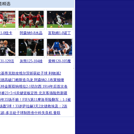
道精选
1-0纽卡
阿森纳9-8水晶
富勒姆1-0诺丁
31-129活
灰熊125-104雄
黄蜂120-105魔
意甲
|
卡卢卢破门伊尔迪兹建功 尤文2-
埃基蒂克助攻维尔茨斩获处子球 利物浦2
厄德高破门赖斯造乌龙 阿森纳2-1布莱顿继
沃特金斯双响维拉2-1切尔西 1914年后首次各
赵睿23+5+6关键篮板定胜 北京客场险胜新疆
16年35场不败！FIFA第11摩洛哥险翻车：1-1被
5场轰5球！33岁萨拉赫3天2次拯救埃及：2连
英超-多古处子球制胜舍什科失良机 曼联