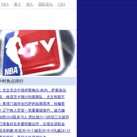
NBA
-
勇士
-
湖人
-
国际篮坛
-
CBA
4小时热点排行
：尤文关注中场伊斯梅尔-科内，萨索洛估
克：格雷茨卡预计到期离队，尤文和那不
：奥塔门迪符合巴萨的短期需求，但穆里
！辽宁铁人官宣一笔重量级签约，迪力穆
制胜10-0双杀76人 恩比德31+5武切三分超乔
已准备好在冬窗积极运作，出现合适机会
杀鹈鹕 布克30+9+5 锡安20+8+6马威24+13