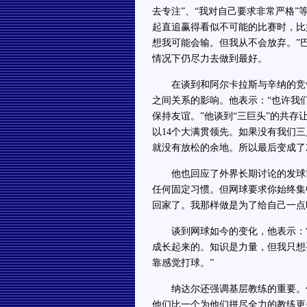
去专注”、“我对自己要求非常严格
起直追赢得看似不可能的比赛时，比
想我可能会输。但我从不会放弃。”
情况下仍尽力去做到最好。
在谈到和阿尔卡拉斯与辛纳的竞争
之间关系的影响。他表示：“也许我
保持友谊。”他谈到“三巨头”的共存
以14个大满贯领先。如果没有我们
就没有放松的余地。所以最后变成了24
他也回应了外界长期讨论的发球前
任何固定习惯。但网球要求你始终集
回家了。我那样做是为了给自己一点
谈到网球如今的变化，他表示：“
成长起来的。知识是力量，但我只想
靠感觉打球。”
纳达尔还强调基层教练的重要。他
他们比一个为他们拼尽全力的教练更