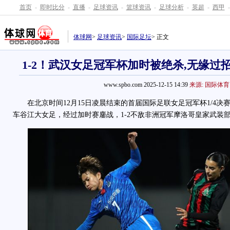
首页
-
即时比分
-
直播
-
足球资讯
-
篮球资讯
-
足球分析
-
英超
-
西甲
-
体球网
>
足球资讯
>
国际足坛
> 正文
1-2！武汉女足冠军杯加时被绝杀,无缘过
www.spbo.com 2025-12-15 14:39
来源: 国际体育
在北京时间12月15日凌晨结束的首届国际足联女足冠军杯1/4决
车谷江大女足，经过加时赛鏖战，1-2不敌非洲冠军摩洛哥皇家武装