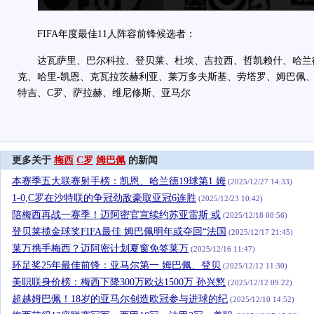
FIFA年度最佳11人阵容前锋候选者：
达瓦萨里、巴尔科拉、登贝莱、杜埃、吉拉西、哲凯赖什、哈兰德
克、哈里-凯恩、克瓦拉茨赫利亚、莱万多夫斯基、劳塔罗、姆巴佩、
特吉、C罗、萨拉赫、维尼修斯、亚马尔
更多关于
梅西
C罗
姆巴佩
的新闻
本赛季五大联赛射手榜：凯恩、哈兰德19球第1 姆
(2025/12/27 14:33)
1-0,C罗在沙特联的争冠劲敌豪取亚冠6连胜
(2025/12/23 10:42)
陪梅西再战一赛季！迈阿密官宣续约苏亚雷斯 或
(2025/12/18 08:56)
登贝莱揽金球奖FIFA最佳 姆巴佩明年或夺回“法国
(2025/12/17 21:45)
莱万携手梅西？迈阿密计划夏窗免签莱万
(2025/12/16 11:47)
环足奖25年最佳前锋：亚马尔第一 姆巴佩、登贝
(2025/12/12 11:30)
美职联身价榜：梅西下降300万欧达1500万 孙兴慜
(2025/12/12 09:22)
超越姆巴佩！18岁的亚马尔创造欧冠参与进球的纪
(2025/12/10 14:52)