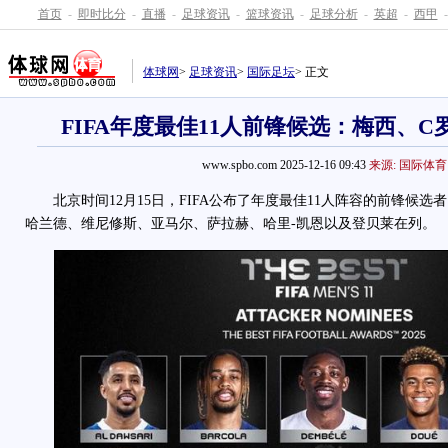
首页
-
即时比分
-
直播
-
足球资讯
-
篮球资讯
-
足球分析
-
英超
-
西甲
-
体球网
>
足球资讯
>
国际足坛
> 正文
FIFA年度最佳11人前锋候选：梅西、
www.spbo.com 2025-12-16 09:43
来源: 国际体育
北京时间12月15日，FIFA公布了年度最佳11人阵容的前锋候选
哈兰德、维尼修斯、亚马尔、萨拉赫、哈里-凯恩以及登贝莱在列。