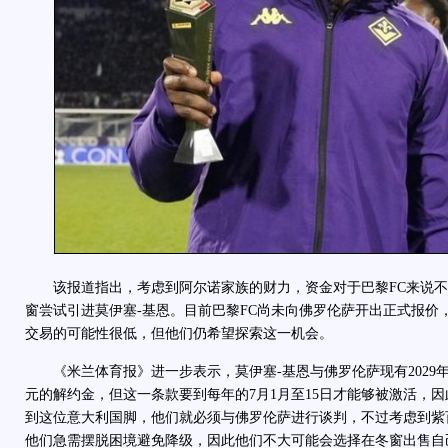
该报道指出，考虑到阿尔诺家族的财力，资金对于巴黎FC来说不
窗尝试引进莫伊塞-基恩。目前巴黎FC尚未向佛罗伦萨开出正式报价
交易的可能性很低，但他们仍希望探索这一机会。
《米兰体育报》进一步表示，莫伊塞-基恩与佛罗伦萨现有2029年到
元的解约金，但这一条款要到每年的7月1月至15日才能够被激活，
到这位意大利国脚，他们就必须与佛罗伦萨进行谈判，不过考虑到紫
他们急需摆脱困境避免降级，因此他们不大可能会选择在冬窗出售自