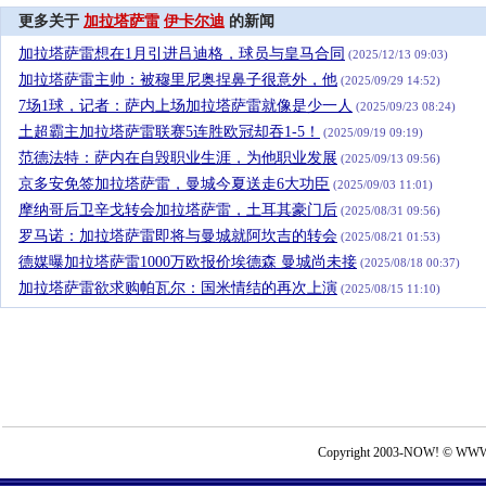
更多关于
加拉塔萨雷
伊卡尔迪
的新闻
加拉塔萨雷想在1月引进吕迪格，球员与皇马合同
(2025/12/13 09:03)
加拉塔萨雷主帅：被穆里尼奥捏鼻子很意外，他
(2025/09/29 14:52)
7场1球，记者：萨内上场加拉塔萨雷就像是少一人
(2025/09/23 08:24)
土超霸主加拉塔萨雷联赛5连胜欧冠却吞1-5！
(2025/09/19 09:19)
范德法特：萨内在自毁职业生涯，为他职业发展
(2025/09/13 09:56)
京多安免签加拉塔萨雷，曼城今夏送走6大功臣
(2025/09/03 11:01)
摩纳哥后卫辛戈转会加拉塔萨雷，土耳其豪门后
(2025/08/31 09:56)
罗马诺：加拉塔萨雷即将与曼城就阿坎吉的转会
(2025/08/21 01:53)
德媒曝加拉塔萨雷1000万欧报价埃德森 曼城尚未接
(2025/08/18 00:37)
加拉塔萨雷欲求购帕瓦尔：国米情结的再次上演
(2025/08/15 11:10)
Copyright 2003-NOW! © WWW