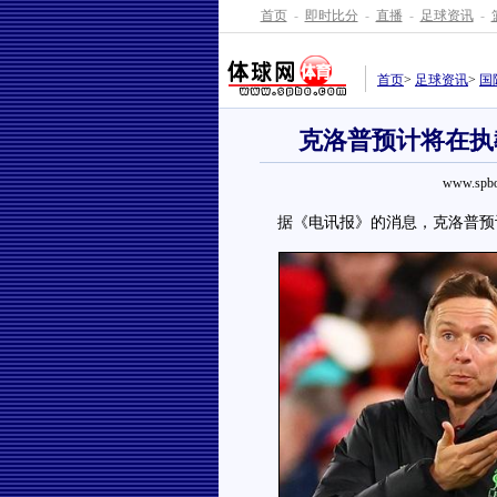
首页
-
即时比分
-
直播
-
足球资讯
-
首页
>
足球资讯
>
国
克洛普预计将在执
www.spbo
据《电讯报》的消息，克洛普预计