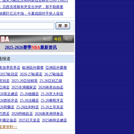
：国米为帕瓦尔和阿斯拉尼标价1200-1500万
：贝西克塔斯有意安古伊萨，那不勒斯要
纳紧盯亿元中场，今夏或因对手抢人提前
昨日
今日
明日
2025-2026赛季
NBA
最新资讯
题报道
26美加墨世界盃
歐洲區外圍賽
亞洲區外圍賽
6-2027歐冠盃
2026-27歐霸盃
26-27歐協盃
5世冠盃
2025-26亞冠精英
25-26亞冠乙级
7亞洲盃
2025非洲國家盃
2026南美自由盃
5-26英足總盃
25-26德國盃
25-26意大利盃
5-26西班牙盃
25-26法國盃
25-26葡萄牙盃
5-26荷蘭盃
25-26比利時盃
25-26土耳其盃
6巴西盃
2026阿根廷盃
2026南美洲球會盃
6中國足協盃
2025日天皇盃
2025南韓足總盃
盃赛资料>>