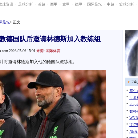
篮球资讯
-
足球分析
-
英超
-
西甲
-
意甲
-
德甲
-
国际足坛
-
中超
-
篮球分析
-
际足坛
> 正文
教德国队后邀请林德斯加入教练组
.com 2026-07-06 15:01
来源: 国际体育
将邀请林德斯加入他的德国队教练组。
2
拜仁
世界
Eu
智杯
WN
U1
NB