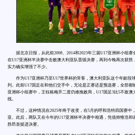
据北京日报，从此前2008、2014和2023年三届U17亚洲杯小
在U17亚洲杯半决赛中击败澳大利亚队晋级决赛，再到今晚再次获胜，
实力确实增强了不少。
作为U17亚洲杯乃至U17世界杯的常客，澳大利亚队这个年龄段
列。此前U17国足在和他们交手中，无论是正赛还是预选赛，全部都输球
亚洲杯小组赛中，王钰栋梅开二度仍难挽败局，U17国足3比5不敌
线。
不过，这种情况在2025年终于改变，在5月的呼和浩特四国赛中，U
亚。此后，两队又在今年的U17亚洲杯半决赛中相遇，凭借帅惟浩和谢
胜昂首挺进决赛。