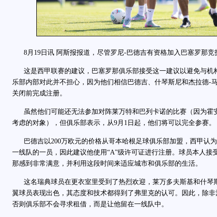
8月19日讯 阿斯报报道，尽管罗尼-巴德吉有资格加入巴塞罗那竞
这是西甲联赛的建议，巴塞罗那俱乐部接受这一建议以避免与机构
乐部内部对此并不担心，因为他们相信巴德吉、什琴斯尼和杰拉德-马
关闭前完成注册。
虽然他们可能还无法参加对阵莱万特和巴列卡诺的比赛（因为霍安
考虑的对象），但俱乐部表示，从9月1日起，他们将可以完全参赛。
巴德吉以200万欧元的价格从哥本哈根足球俱乐部加盟，西甲认为
一线队的一员，因此建议他使用“A”级许可证进行注册。球员本人接
那感到非常满意，并利用这段时间来适应城市和俱乐部的生活。
这名瑞典球员在更衣室里受到了热烈欢迎，莱万多夫斯基和什琴斯
翼球员表现出色，其态度和技术都得到了弗里克的认可。因此，除非
否则俱乐部不会寻求租借，而是让他留在一线队中。