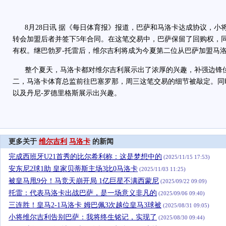
8月28日讯 据《每日体育报》报道，巴萨和马洛卡达成协议，小将扬
转会加盟后者并签下5年合同。在这笔交易中，巴萨保留了回购权，同
有权。继巴勃罗-托雷后，维尔吉利将成为今夏第二位从巴萨加盟马
整个夏天，马洛卡都对维尔吉利展示出了浓厚的兴趣，补强边锋位
二，马洛卡体育总监前往巴塞罗那，周三这笔交易的细节被敲定。同
以及丹尼-罗德里格斯展示出兴趣。
更多关于
维尔吉利
马洛卡
的新闻
完成西班牙U21首秀的比尔希利称：这是梦想中的
(2025/11/15 17:53)
安东尼2球1助 皇家贝蒂斯主场3比0马洛卡
(2025/11/03 11:25)
被皇马甩9分！马竞天崩开局 1亿巨星不满西蒙尼
(2025/09/22 09:09)
托雷：代表马洛卡出战巴萨，是一场意义非凡的
(2025/09/06 09:40)
三连胜！皇马2-1马洛卡 姆巴佩3次越位皇马3球被
(2025/08/31 09:05)
小将维尔吉利告别巴萨：我将终生铭记，实现了
(2025/08/30 09:44)