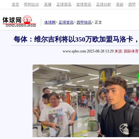
首页
-
即时比分
-
直播
-
足球资讯
-
篮球资讯
-
足球分析
-
英超
-
西甲
-
体球网
>
足球资讯
>
西甲快讯
> 正文
每体：维尔吉利将以350万欧加盟马洛卡
www.spbo.com 2025-08-28 13:29
来源: 国际体育