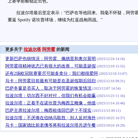
上赛季那般稳定出色。
拉波尔塔最后坚定表示：“巴萨在等他回来。我毫不怀疑，阿劳霍
重返 Spotify 诺坎普球场，继续为红蓝战袍而战。”
更多关于
拉波尔塔
阿劳霍
的新闻
更新巴萨伤病情况：阿劳霍、佩德里和奥尔莫明
(2025/12/24 14:16)
阿劳霍得精神状态已有很大的改善，可能圣诞假
(2025/12/19 15:55)
还有2场欧冠联赛要尽可能多拿分；我们都很爱阿
(2025/12/10 15:07)
马卡：阿劳霍目前最有可能是在圣诞假期后回归
(2025/12/10 09:31)
巴萨冬窗是否买人，取决于阿劳霍的恢复情况
(2025/12/07 14:54)
拉波尔塔：切尔西不好对付，但我们有机会能赢
(2025/11/23 11:16)
拉波尔塔：正着手在诺坎普为梅西立雕像，他值
(2025/11/14 10:46)
巴萨主席拉波尔塔：梅西租借回巴萨？不现实
(2025/11/13 09:11)
拉波尔塔：不厌倦在伯纳乌取胜；别人反对海外
(2025/10/25 10:37)
马卡：国家德比前老佛爷将和拉波尔塔共进午餐
(2025/10/24 10:29)