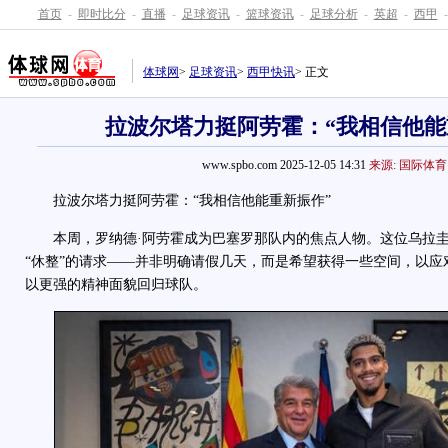
首页
-
即时比分
-
直播
-
足球资讯
-
篮球资讯
-
足球分析
-
英超
-
西甲
-
体球网
>
足球资讯
>
西甲快讯
> 正文
拉波尔塔力挺阿劳霍：“我相信他能
www.spbo.com 2025-12-05 14:31
来源: 国际体育
拉波尔塔力挺阿劳霍：“我相信他能重新振作”
本周，罗纳德·阿劳霍成为巴塞罗那队内的焦点人物。这位乌拉圭
“休整”的请求——并非明确请假几天，而是希望获得一些空间，以应
以更强的精神面貌回归球队。