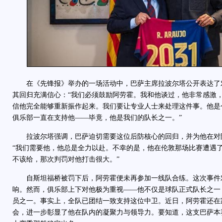
在《先锋报》举办的一场活动中，巴萨主席拉波尔塔公开表达了
其回归充满信心：“我们必须鼓励阿劳霍。我和他谈过，他非常感激
信他完全能够重新振作起来。我们要让专业人士来处理这件事。他是
俱乐部一直在支持他——毕竟，他是我们的队长之一。”
拉波尔塔强调，巴萨迫切需要这位后防核心的回归，并为他在对
“我们需要他，他总是全力以赴。不幸的是，他在伦敦那场比赛遭遇
不该给，那次判罚对他打击很大。”
自斯坦福桥被罚下后，阿劳霍便未再参加一线队合练。这次事件
响。然而，俱乐部上下对他极为重视——他不仅是球队正式队长之一
员之一。事实上，全队已团结一致支持这位中卫。近日，阿劳霍还在
会，进一步彰显了他在队内的凝聚力与领导力。要知道，这支巴萨本