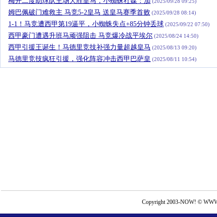
梅开二度助球队主场大胜皇马，小蜘蛛社媒：加
(2025/09/28 09:25)
姆巴佩破门难救主 马竞5-2皇马 送皇马赛季首败
(2025/09/28 08:14)
1-1！马竞遭西甲第19逼平，小蜘蛛失点+85分钟丢球
(2025/09/22 07:50)
西甲豪门遭遇升班马顽强阻击 马竞爆冷战平埃尔
(2025/08/24 14:50)
西甲引援王诞生！马德里竞技补强力量超越皇马
(2025/08/13 09:20)
马德里竞技疯狂引援，强化阵容冲击西甲巴萨皇
(2025/08/11 10:54)
Copyright 2003-NOW! © WWW