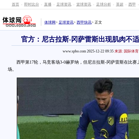
首页
-
即时比分
-
直播
-
足球资讯
-
篮球资讯
-
足球分析
-
英超
-
西甲
-
体球网
>
足球资讯
>
西甲快讯
> 正文
官方：尼古拉斯-冈萨雷斯出现肌肉不
www.spbo.com 2025-12-22 09:35
来源: 国际体育
西甲第17轮，马竞客场3-0赫罗纳，但尼古拉斯-冈萨雷斯在比赛
场。