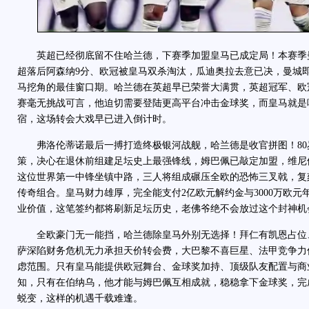
英超已经彻底留不住哈兰德，下赛季加盟皇马已成定局！本赛季
超落后阿森纳9分、欧冠被皇马双杀淘汰，瓜迪奥拉去意已决，曼城
马挖角的最佳窗口期。哈兰德在英超早已荣誉大满贯，英超冠军、欧
赛毫无挑战可言，他迫切需要登陆更高平台冲击金球奖，而皇马就是
宿，这场转会大戏早已进入倒计时。
弗洛伦蒂诺最后一搏打造终极银河战舰，哈兰德是收官拼图！80
策，决心在退休前组建足坛史上最强锋线，姆巴佩已敲定加盟，维尼
这位世界第一中锋坐镇中路，三人将组成碾压全欧的恐怖三叉戟，复
传奇组合。皇马财力雄厚，完全能支付2亿欧元解约金与3000万欧
业价值，这笔签约都将刷新足坛历史，老佛爷绝不会放过这个封神机
全欧豪门无一能挡，哈兰德除皇马外别无选择！拜仁有凯恩占位
萨深陷财务危机无力承担天价转会费，大巴黎不喜巨星、法甲竞争力
虑范围。只有皇马能提供欧冠舞台、金球奖加持、顶级队友配置与商
知，只有在伯纳乌，他才能与姆巴佩互相成就，稳稳拿下金球奖，完
蜕变，这样的机遇千载难逢。