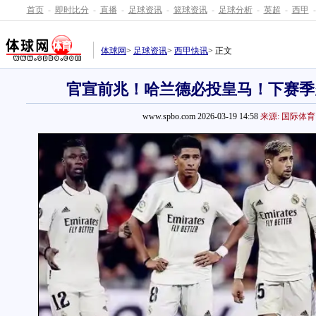
首页
-
即时比分
-
直播
-
足球资讯
-
篮球资讯
-
足球分析
-
英超
-
西甲
-
体球网
>
足球资讯
>
西甲快讯
> 正文
官宣前兆！哈兰德必投皇马！下赛季
www.spbo.com 2026-03-19 14:58
来源: 国际体育