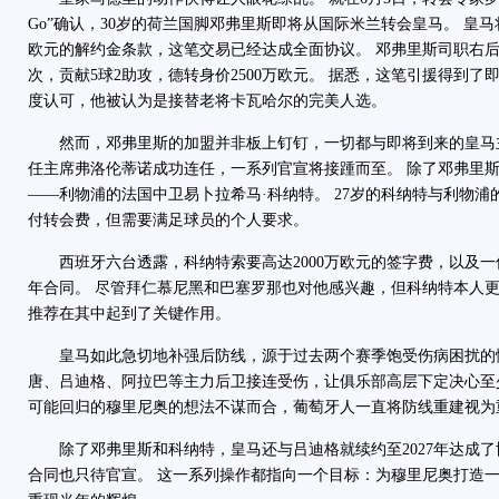
Go”确认，30岁的荷兰国脚邓弗里斯即将从国际米兰转会皇马。 皇马
欧元的解约金条款，这笔交易已经达成全面协议。 邓弗里斯司职右后
次，贡献5球2助攻，德转身价2500万欧元。 据悉，这笔引援得到
度认可，他被认为是接替老将卡瓦哈尔的完美人选。
然而，邓弗里斯的加盟并非板上钉钉，一切都与即将到来的皇马主
任主席弗洛伦蒂诺成功连任，一系列官宣将接踵而至。 除了邓弗里
——利物浦的法国中卫易卜拉希马·科纳特。 27岁的科纳特与利物
付转会费，但需要满足球员的个人要求。
西班牙六台透露，科纳特索要高达2000万欧元的签字费，以及一份
年合同。 尽管拜仁慕尼黑和巴塞罗那也对他感兴趣，但科纳特本人
推荐在其中起到了关键作用。
皇马如此急切地补强后防线，源于过去两个赛季饱受伤病困扰的惨
唐、吕迪格、阿拉巴等主力后卫接连受伤，让俱乐部高层下定决心至
可能回归的穆里尼奥的想法不谋而合，葡萄牙人一直将防线重建视为
除了邓弗里斯和科纳特，皇马还与吕迪格就续约至2027年达成了
合同也只待官宣。 这一系列操作都指向一个目标：为穆里尼奥打造