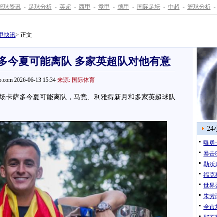
篮球资讯
-
足球分析
-
英超
-
西甲
-
意甲
-
德甲
-
国际足坛
-
中超
-
篮球分析
-
甲快讯
> 正文
多今夏可能离队 多家英超队对他有意
.com 2026-06-13 15:34
来源: 国际体育
卡萨多今夏可能离队，马竞、利雅得新月和多家英超球队
2
曝勇
暴击
勒沃
福克
世界
朱芳
全市