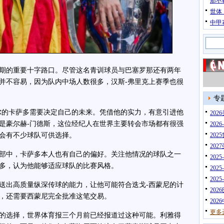
那不
世体
中甲
期的重要十字路口。尽管这名青训球员与巴塞罗那还有两年
并不容易，因为队内中场人数很多，汉斯-弗里克上赛季也很
专
的卡萨多需要决定自己的未来。凭借他的实力，有意引进他
20
是豪尔赫-门德斯，这位经纪人在世界主要转会市场都有很强
202
会有不少球队可供选择。
202
202
中，卡萨多本人也有自己的偏好。关注他情况的球队之一
202
多，认为他能够适应球队的比赛风格。
202
202
出高质量纵深传球的能力，让他可能符合迭戈-西蒙尼的计
202
，还需要西蒙尼完全批准这笔交易。
202
更多
选择，世界体育报三个月前已经报道过这种可能。利雅得