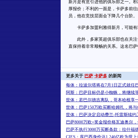
新月是有意引进他的俱乐部之一。积
厚报价；不利的一面是，卡萨多前往
员，他在竞技层面会下降几个台阶。
卡萨多加盟利雅得新月，可能有助
此外，多家英超俱乐部也在关注卡
直保持着非常顺畅的关系。这名巴萨
更多关于
巴萨
卡萨多
的新闻
每体：拉波尔塔将在7月1日正式就任巴
阿斯：巴萨目标仍是小蜘蛛，将继续
世体：若巴尔德吉离队，哥本哈根享
世体：巴萨150万欧买断哈姆扎，将与
世体：巴萨决定启动费兰-托雷斯续约
巴萨8000万欧+奖金报价格瓦迪奥尔
巴萨不执行3000万买断条款：拉什福
CIES：库巴西身价达1.246亿欧为世