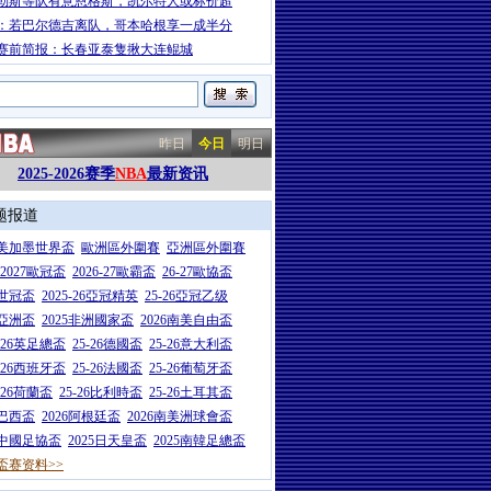
勒斯等队有意恩格斯，凯尔特人或标价超
：若巴尔德吉离队，哥本哈根享一成半分
赛前简报：长春亚泰隻揪大连鲲城
昨日
今日
明日
2025-2026赛季
NBA
最新资讯
题报道
26美加墨世界盃
歐洲區外圍賽
亞洲區外圍賽
6-2027歐冠盃
2026-27歐霸盃
26-27歐協盃
5世冠盃
2025-26亞冠精英
25-26亞冠乙级
7亞洲盃
2025非洲國家盃
2026南美自由盃
5-26英足總盃
25-26德國盃
25-26意大利盃
5-26西班牙盃
25-26法國盃
25-26葡萄牙盃
5-26荷蘭盃
25-26比利時盃
25-26土耳其盃
6巴西盃
2026阿根廷盃
2026南美洲球會盃
6中國足協盃
2025日天皇盃
2025南韓足總盃
盃赛资料>>