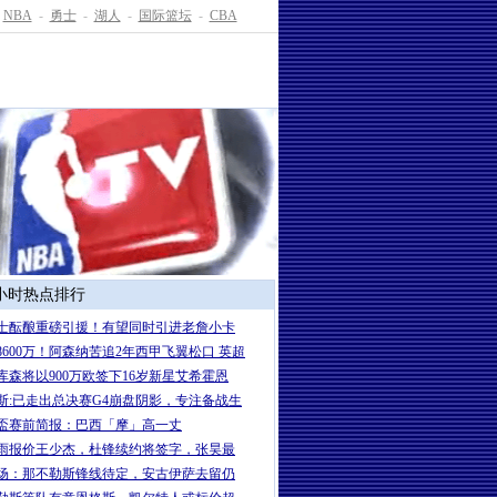
NBA
-
勇士
-
湖人
-
国际篮坛
-
CBA
4小时热点排行
士酝酿重磅引援！有望同时引进老詹小卡
8600万！阿森纳苦追2年西甲飞翼松口 英超
库森将以900万欧签下16岁新星艾希霍恩
斯:已走出总决赛G4崩盘阴影，专注备战生
盃赛前简报：巴西「摩」高一丈
雨报价王少杰，杜锋续约将签字，张昊最
场：那不勒斯锋线待定，安古伊萨去留仍