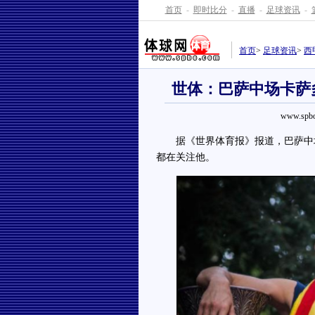
首页
-
即时比分
-
直播
-
足球资讯
-
首页
>
足球资讯
>
西
世体：巴萨中场卡萨
www.spbo
据《世界体育报》报道，巴萨中场
都在关注他。