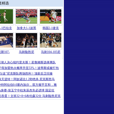
道精选
-1巴拉圭
加拿大1-1波黑
韩国2-1捷克
斯107-
马刺险胜尼
马刺104-105尼
湖人
|
湖人三名核心轮换将跳出合同，
曝湖人决心续约里夫斯！若詹姆斯选择离队
字母加盟热火概率升至53%！波蒂斯或被打包
“白送”尼克斯队两场胜利！顶薪后卫坑惨
惊天逆转！阿奴诺比1.2秒绝杀 尼克斯胜马
沙特阿拉伯0-0塞内加尔，双方握手言和，雅
热身赛-张玉宁中柱朱辰杰失必进球 国足狂
拒吞蛋！文班32+8+6布伦森32分 马刺险胜尼克