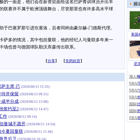
极的一面是，他们会在薪资层面给这名巴萨青训球员开出丰
频
的联赛并不属于欧洲顶级舞台，尽管那里也有许多高水平球
于巴塞罗那引进坎塞洛，后者同样由豪尔赫-门德斯代理。
美国4
萨多的情况，其中包括曼联，他的经纪人与曼联多年来一
中场也曾与德国球队勒沃库森传出联系。
【
分享
】 【
关闭此页
】
尼克
湖人
|
NBA
|
萨主席 已
(2026/06/13 15:35)
NBA
|
等待并保留
(2026/06/13 09:31)
NBA
|
一成半分成
(2026/06/12 15:08)
国际
|
他签约至2
(2026/06/12 14:47)
国际
|
工作
(2026/06/12 09:14)
NBA
|
，但曼城不愿开
(2026/06/11 14:54)
德今夏回曼联
(2026/06/11 11:46)
上最贵后卫
(2026/06/10 10:14)