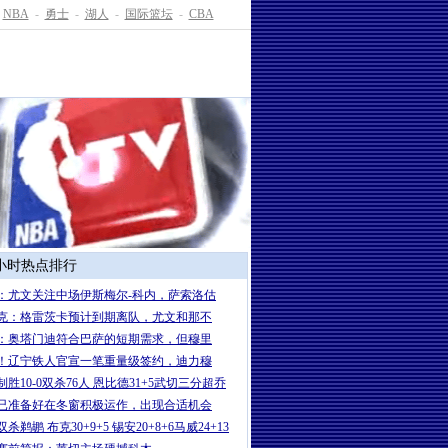
NBA
-
勇士
-
湖人
-
国际篮坛
-
CBA
4小时热点排行
：尤文关注中场伊斯梅尔-科内，萨索洛估
克：格雷茨卡预计到期离队，尤文和那不
：奥塔门迪符合巴萨的短期需求，但穆里
！辽宁铁人官宣一笔重量级签约，迪力穆
制胜10-0双杀76人 恩比德31+5武切三分超乔
已准备好在冬窗积极运作，出现合适机会
杀鹈鹕 布克30+9+5 锡安20+8+6马威24+13