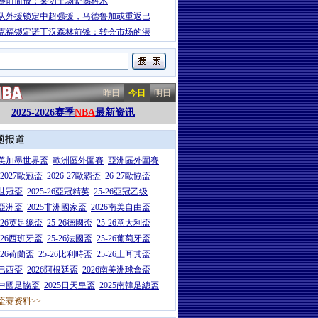
赛前简报：莱切主场硬撼科木
队外援锁定中超强援，马德鲁加或重返巴
克福锁定诺丁汉森林前锋：转会市场的潜
昨日
今日
明日
2025-2026赛季
NBA
最新资讯
题报道
26美加墨世界盃
歐洲區外圍賽
亞洲區外圍賽
6-2027歐冠盃
2026-27歐霸盃
26-27歐協盃
5世冠盃
2025-26亞冠精英
25-26亞冠乙级
7亞洲盃
2025非洲國家盃
2026南美自由盃
5-26英足總盃
25-26德國盃
25-26意大利盃
5-26西班牙盃
25-26法國盃
25-26葡萄牙盃
5-26荷蘭盃
25-26比利時盃
25-26土耳其盃
6巴西盃
2026阿根廷盃
2026南美洲球會盃
6中國足協盃
2025日天皇盃
2025南韓足總盃
盃赛资料>>