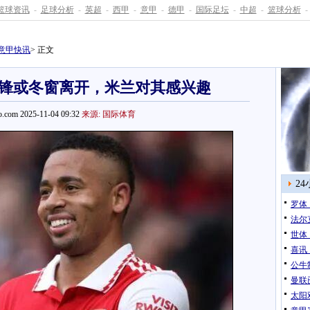
篮球资讯
-
足球分析
-
英超
-
西甲
-
意甲
-
德甲
-
国际足坛
-
中超
-
篮球分析
-
意甲快讯
> 正文
锋或冬窗离开，米兰对其感兴趣
.com 2025-11-04 09:32
来源: 国际体育
2
罗体
法尔
世体
喜讯
公牛
曼联
太阳双