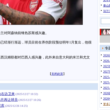
意甲
泰山
法兰
兰对阿森纳前锋热苏斯感兴趣。
经渐行渐远，球员目前在养伤阶段预估明年1月复出，他很
专
20
汉姆联都对巴西人感兴趣，此外来自意大利的米兰和尤文
202
202
202
【
关闭此页
】
202
202
202
202
力右边卫来
(2025/12/27 10:32)
202
6月再让球员
(2025/12/27 10:26)
更多
昆库
(2025/12/26 14:25)