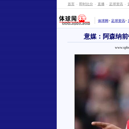
首页
-
即时比分
-
直播
-
足球资讯
-
体球网
>
足球资讯
>
意媒：阿森纳前
www.spbo