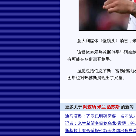
意大利媒体《慢镜头》消息，米
该媒体表示热苏斯似乎与阿森纳已
有可能在冬窗离开枪手。
据悉包括伯恩茅斯、富勒姆以及西
图斯也对热苏斯展现出了兴趣。
更多关于
阿森纳
米兰
热苏斯
的新闻
迪马济奥：齐沃已明确需要一名即战
记者：米兰希望冬窗签乌戈-索萨，等
斯基拉丨有合适报价就会考虑出售恩