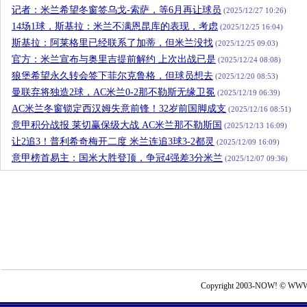
记者：米兰希望冬窗签乌戈-索萨，等6月再让球员
(2025/12/27 10:26)
14场1球，斯基拉：米兰不满恩昆库的表现，考虑
(2025/12/25 16:04)
斯基拉：阿莱格里已经联系了加蒂，但米兰没找
(2025/12/25 09:03)
官方：米兰宣布与奥里吉提前解约 上次出战已是
(2025/12/24 08:08)
狼堡希望永久转会签下菲尔克鲁格，但球员想去
(2025/12/20 08:53)
曼联弃将独造2球，AC米兰0-2那不勒斯无缘卫冕
(2025/12/19 06:39)
AC米兰冬窗锁定西汉姆失意前锋！32岁前国脚成支
(2025/12/16 08:51)
意甲积分战报 莱切赢保级大战 AC米兰那不勒斯国
(2025/12/13 16:09)
让2追3！普利希奇梅开二度 米兰连追3球3-2都灵
(2025/12/09 16:09)
意甲榜首易主：国米大胜登顶，争冠4强差3分米兰
(2025/12/07 09:36)
Copyright 2003-NOW! © WWW