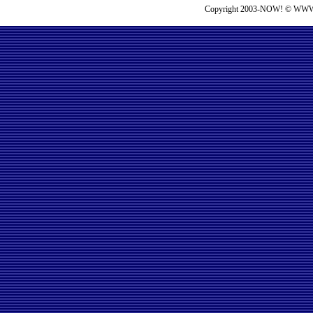
Copyright 2003-NOW! © WWW