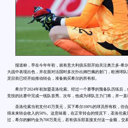
报道称，早在今年年初，就有意大利俱乐部开始关注奥兰多-希尔
大战中表现出色，并在面对法国时多次扑出姆巴佩的射门，欧洲球队
灵目前已经开始推动转会，准备购买希尔的所有权。
希尔于2024年初加盟圣洛伦索。经过一个赛季的预备队历练后，
竞技的比赛中完成一线队首秀。次年，他成为球队主力门将，并一直
圣洛伦索当初支付45万美元，买下希尔100%的球员所有权，但
得未来转会收入的50%。这意味着，在正常转会的情况下，圣洛伦索
过，希尔的解约金为700万美元，若有俱乐部直接支付这一金额，交