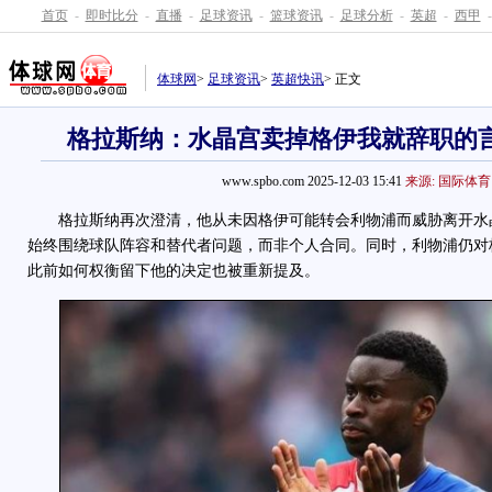
首页
-
即时比分
-
直播
-
足球资讯
-
篮球资讯
-
足球分析
-
英超
-
西甲
-
体球网
>
足球资讯
>
英超快讯
> 正文
格拉斯纳：水晶宫卖掉格伊我就辞职的
www.spbo.com 2025-12-03 15:41
来源: 国际体育
格拉斯纳再次澄清，他从未因格伊可能转会利物浦而威胁离开水
始终围绕球队阵容和替代者问题，而非个人合同。同时，利物浦仍对
此前如何权衡留下他的决定也被重新提及。