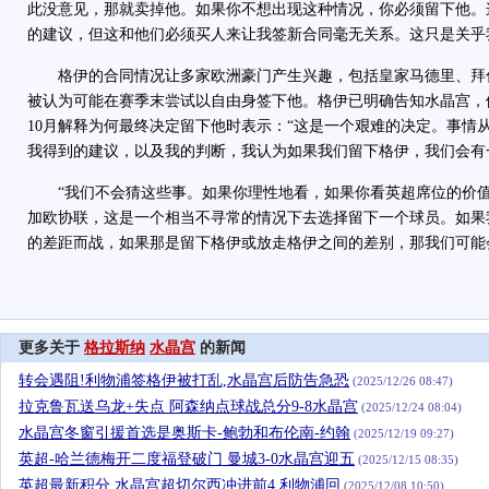
此没意见，那就卖掉他。如果你不想出现这种情况，你必须留下他。
的建议，但这和他们必须买人来让我签新合同毫无关系。这只是关乎
格伊的合同情况让多家欧洲豪门产生兴趣，包括皇家马德里、拜
被认为可能在赛季末尝试以自由身签下他。格伊已明确告知水晶宫，
10月解释为何最终决定留下他时表示：“这是一个艰难的决定。事情
我得到的建议，以及我的判断，我认为如果我们留下格伊，我们会有
“我们不会猜这些事。如果你理性地看，如果你看英超席位的价值
加欧协联，这是一个相当不寻常的情况下去选择留下一个球员。如果我
的差距而战，如果那是留下格伊或放走格伊之间的差别，那我们可能
更多关于
格拉斯纳
水晶宫
的新闻
转会遇阻!利物浦签格伊被打乱,水晶宫后防告急恐
(2025/12/26 08:47)
拉克鲁瓦送乌龙+失点 阿森纳点球战总分9-8水晶宫
(2025/12/24 08:04)
水晶宫冬窗引援首选是奥斯卡-鲍勃和布伦南-约翰
(2025/12/19 09:27)
英超-哈兰德梅开二度福登破门 曼城3-0水晶宫迎五
(2025/12/15 08:35)
英超最新积分 水晶宫超切尔西冲进前4 利物浦回
(2025/12/08 10:50)