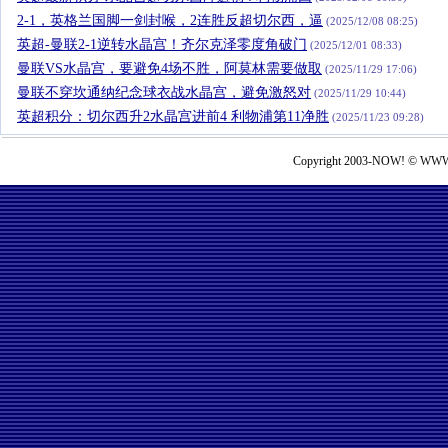
2-1，英格兰国脚一剑封喉，2连胜反超切尔西，逼
(2025/12/08 08:25)
英超-曼联2-1逆转水晶宫！齐尔克泽零度角破门
(2025/12/01 08:33)
曼联VS水晶宫，要避免4场不胜，阿莫林需要做取
(2025/11/29 17:06)
曼联不穿坎通纳纪念球衣战水晶宫，避免激怒对
(2025/11/29 10:44)
英超积分：切尔西升2水晶宫进前4 利物浦第11净胜
(2025/11/23 09:28)
Copyright 2003-NOW! © WWW