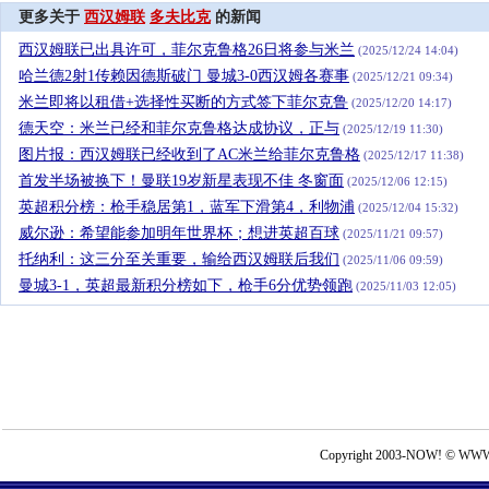
更多关于
西汉姆联
多夫比克
的新闻
西汉姆联已出具许可，菲尔克鲁格26日将参与米兰
(2025/12/24 14:04)
哈兰德2射1传赖因德斯破门 曼城3-0西汉姆各赛事
(2025/12/21 09:34)
米兰即将以租借+选择性买断的方式签下菲尔克鲁
(2025/12/20 14:17)
德天空：米兰已经和菲尔克鲁格达成协议，正与
(2025/12/19 11:30)
图片报：西汉姆联已经收到了AC米兰给菲尔克鲁格
(2025/12/17 11:38)
首发半场被换下！曼联19岁新星表现不佳 冬窗面
(2025/12/06 12:15)
英超积分榜：枪手稳居第1，蓝军下滑第4，利物浦
(2025/12/04 15:32)
威尔逊：希望能参加明年世界杯；想进英超百球
(2025/11/21 09:57)
托纳利：这三分至关重要，输给西汉姆联后我们
(2025/11/06 09:59)
曼城3-1，英超最新积分榜如下，枪手6分优势领跑
(2025/11/03 12:05)
Copyright 2003-NOW! © WWW