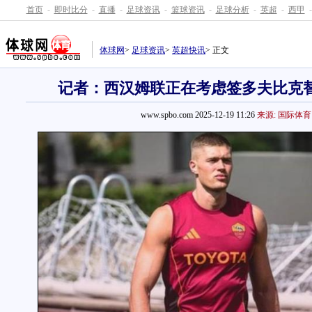
首页
-
即时比分
-
直播
-
足球资讯
-
篮球资讯
-
足球分析
-
英超
-
西甲
-
体球网
>
足球资讯
>
英超快讯
> 正文
记者：西汉姆联正在考虑签多夫比克
www.spbo.com 2025-12-19 11:26
来源: 国际体育