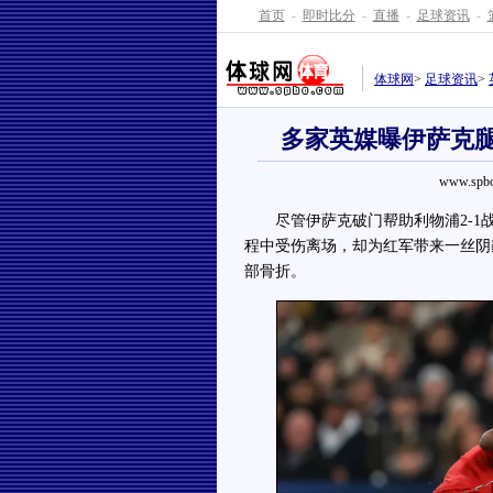
首页
-
即时比分
-
直播
-
足球资讯
-
体球网
>
足球资讯
>
多家英媒曝伊萨克腿
www.spbo
尽管伊萨克破门帮助利物浦2-1战
程中受伤离场，却为红军带来一丝阴
部骨折。