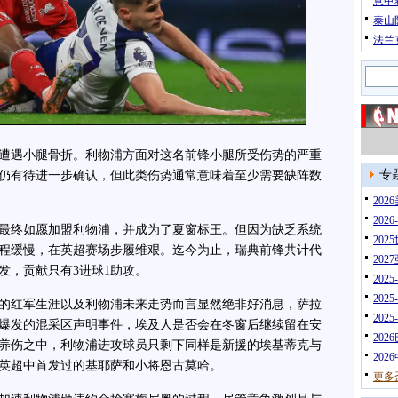
意甲
泰山
法兰
遇小腿骨折。利物浦方面对这名前锋小腿所受伤势的严重
专
仍有待进一步确认，但此类伤势通常意味着至少需要缺阵数
20
202
终如愿加盟利物浦，并成为了夏窗标王。但因为缺乏系统
202
程缓慢，在英超赛场步履维艰。迄今为止，瑞典前锋共计代
202
首发，贡献只有3进球1助攻。
202
202
红军生涯以及利物浦未来走势而言显然绝非好消息，萨拉
202
爆发的混采区声明事件，埃及人是否会在冬窗后继续留在安
202
养伤之中，利物浦进攻球员只剩下同样是新援的埃基蒂克与
202
英超中首发过的基耶萨和小将恩古莫哈。
更多