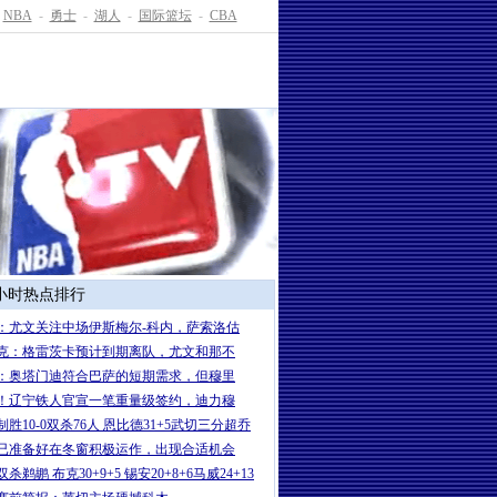
NBA
-
勇士
-
湖人
-
国际篮坛
-
CBA
4小时热点排行
：尤文关注中场伊斯梅尔-科内，萨索洛估
克：格雷茨卡预计到期离队，尤文和那不
：奥塔门迪符合巴萨的短期需求，但穆里
！辽宁铁人官宣一笔重量级签约，迪力穆
制胜10-0双杀76人 恩比德31+5武切三分超乔
已准备好在冬窗积极运作，出现合适机会
杀鹈鹕 布克30+9+5 锡安20+8+6马威24+13