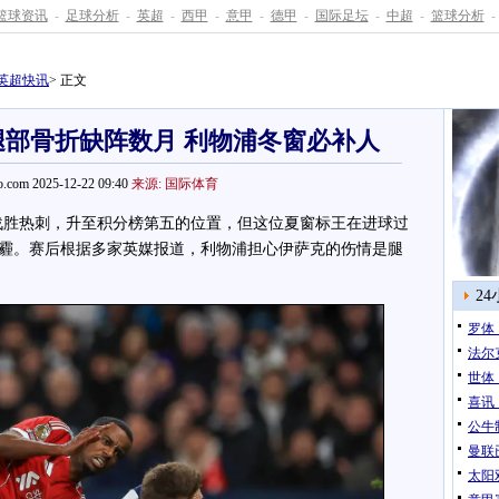
篮球资讯
-
足球分析
-
英超
-
西甲
-
意甲
-
德甲
-
国际足坛
-
中超
-
篮球分析
-
英超快讯
> 正文
部骨折缺阵数月 利物浦冬窗必补人
.com 2025-12-22 09:40
来源: 国际体育
胜热刺，升至积分榜第五的位置，但这位夏窗标王在进球过
霾。赛后根据多家英媒报道，利物浦担心伊萨克的伤情是腿
2
罗体
法尔
世体
喜讯
公牛
曼联
太阳双