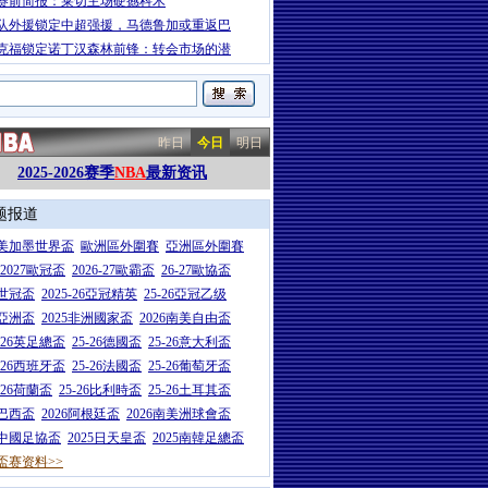
赛前简报：莱切主场硬撼科木
队外援锁定中超强援，马德鲁加或重返巴
克福锁定诺丁汉森林前锋：转会市场的潜
昨日
今日
明日
2025-2026赛季
NBA
最新资讯
题报道
26美加墨世界盃
歐洲區外圍賽
亞洲區外圍賽
6-2027歐冠盃
2026-27歐霸盃
26-27歐協盃
5世冠盃
2025-26亞冠精英
25-26亞冠乙级
7亞洲盃
2025非洲國家盃
2026南美自由盃
5-26英足總盃
25-26德國盃
25-26意大利盃
5-26西班牙盃
25-26法國盃
25-26葡萄牙盃
5-26荷蘭盃
25-26比利時盃
25-26土耳其盃
6巴西盃
2026阿根廷盃
2026南美洲球會盃
6中國足協盃
2025日天皇盃
2025南韓足總盃
盃赛资料>>