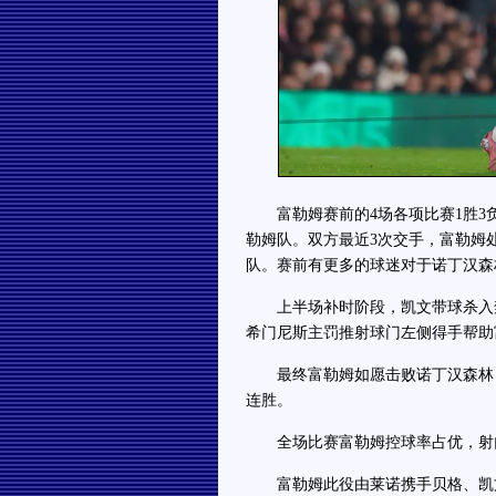
富勒姆赛前的4场各项比赛1胜3负
勒姆队。双方最近3次交手，富勒姆
队。赛前有更多的球迷对于诺丁汉森
上半场补时阶段，凯文带球杀入禁
希门尼斯主罚推射球门左侧得手帮助
最终富勒姆如愿击败诺丁汉森林，
连胜。
全场比赛富勒姆控球率占优，射门
富勒姆此役由莱诺携手贝格、凯文