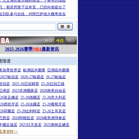
：尤文满意霍尔姆的表现，下赛季想续租
托：都灵想签下达米安，已经向他提出了
佐归队参与合练，对阵巴萨他大概率坐在
昨日
今日
明日
2025-2026赛季
NBA
最新资讯
题报道
26美加墨世界盃
歐洲區外圍賽
亞洲區外圍賽
6-2027歐冠盃
2026-27歐霸盃
26-27歐協盃
5世冠盃
2025-26亞冠精英
25-26亞冠乙级
7亞洲盃
2025非洲國家盃
2026南美自由盃
5-26英足總盃
25-26德國盃
25-26意大利盃
5-26西班牙盃
25-26法國盃
25-26葡萄牙盃
5-26荷蘭盃
25-26比利時盃
25-26土耳其盃
6巴西盃
2026阿根廷盃
2026南美洲球會盃
6中國足協盃
2025日天皇盃
2025南韓足總盃
盃赛资料>>