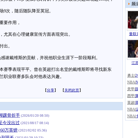
频
场9次，随后随队降至英冠。
重要作用，
曼联1
尤其在心理健康宣传方面表现突出。
付出。
感谢戴维斯的贡献，并祝他职业生涯下一阶段顺利。
江
本赛季表现平平。曾在英超打出名堂的戴维斯即将寻找新东
勇士
|
兰职业联赛多队会对他表达兴趣。
NBA
|
意甲
|
【
分享
】 【
关闭此页
】
西甲
|
英超
|
NBA
|
脚踝骨折手
(2026/01/20 08:50)
NBA
|
至今没出过
(2021/08/17 08:14)
60万英镑
(2021/02/02 05:36)
负副班长
(2021/01/29 10:23)