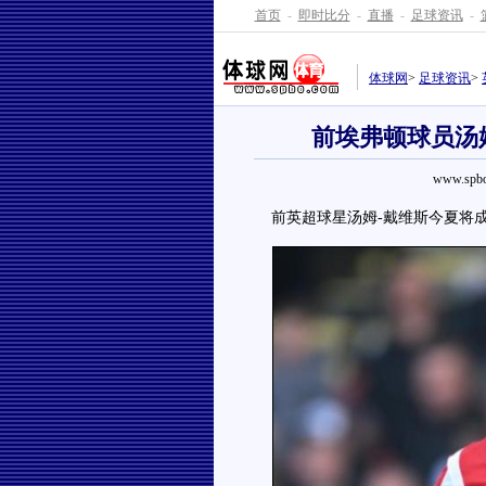
首页
-
即时比分
-
直播
-
足球资讯
-
体球网
>
足球资讯
>
前埃弗顿球员汤
www.spbo
前英超球星汤姆-戴维斯今夏将成