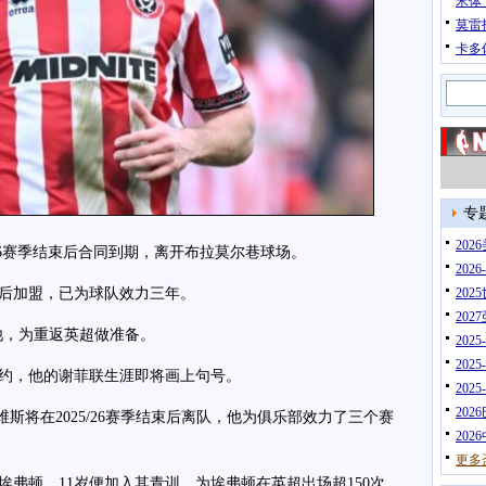
米体
莫雷
卡多
专
20
26赛季结束后合同到期，离开布拉莫尔巷球场。
202
后加盟，已为球队效力三年。
202
202
，为重返英超做准备。
202
202
，他的谢菲联生涯即将画上句号。
202
202
将在2025/26赛季结束后离队，他为俱乐部效力了三个赛
202
更多
顿，11岁便加入其青训，为埃弗顿在英超出场超150次，