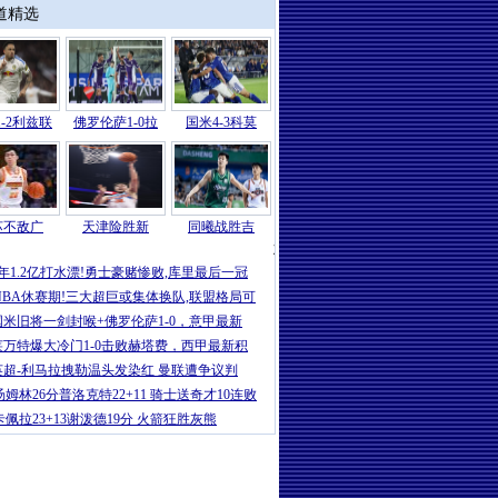
道精选
-2利兹联
佛罗伦萨1-0拉
国米4-3科莫
苏不敌广
天津险胜新
同曦战胜吉
湖人
|
曝东契奇本周回洛杉矶复查，里
2年1.2亿打水漂!勇士豪赌惨败,库里最后一冠
NBA休赛期!三大超巨或集体换队,联盟格局可
国米旧将一剑封喉+佛罗伦萨1-0，意甲最新
莱万特爆大冷门1-0击败赫塔费，西甲最新积
英超-利马拉拽勒温头发染红 曼联遭争议判
汤姆林26分普洛克特22+11 骑士送奇才10连败
卡佩拉23+13谢泼德19分 火箭狂胜灰熊