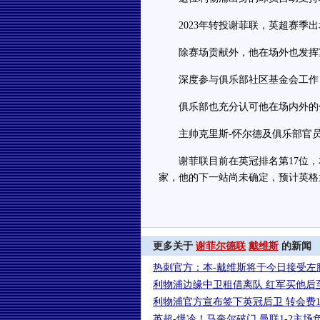
2023年转投谢菲联，英超赛季出
除赛场贡献外，他在场外也发挥
深度参与俱乐部社区基金会工作，
俱乐部也充分认可他在场内外的
主帅克里斯-怀尔德及俱乐部官员
谢菲联目前在英冠排名第17位，
家，他的下一站尚未确定，预计英格
更多关于
谢菲尔德联
戴维斯
的新闻
热刺官方：本-戴维斯将于今日接受左
利物浦边缘中卫租借离队 红军买他后
利物浦官方宣布签下英冠后卫 转会费1
英超-爆冷！马奎尔破门 曼联1-2主场