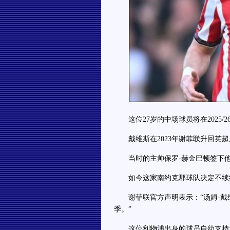
这位27岁的中场球员将在2025/
戴维斯在2023年谢菲联升回英超
当时的主帅保罗-赫金巴顿签下他
如今这家南约克郡球队决定不续约
谢菲联官方声明表示：“汤姆-戴维斯
季。”
这位利物浦出身的球员自幼支持埃弗