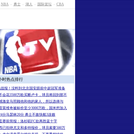
NBA
-
勇士
-
湖人
-
国际篮坛
-
CBA
4小时热点排行
轮战报！没料到北京国安跟前中超冠军准备
不会花3500万欧买断卢卡，球员将回到那不
感激皇马照顾他和他的家人，所以选择与
雷莫维奇被标价至少3000万欧，国米想加入
24分马瑟林20分 勇士不敌快船3连败
盃赛前简报：洛杉矶FC欲再胜蓝十字
西已拒绝尤文和多特报价，球员索要500万