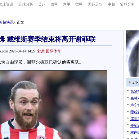
篮球资讯
-
足球分析
-
英超
-
西甲
-
意甲
-
德甲
-
国际足坛
-
中超
-
篮球分析
-
英超快讯
> 正文
姆-戴维斯赛季结束将离开谢菲联
.com 2026-04-14 14:27
来源: 国际体育
为自由球员，谢菲尔德联已确认他将离队。
2
第5
森林
卢宁
穆哈
库里
美冠
塞内