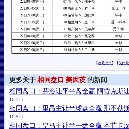
22日01:00(周一)
07 国 米 VS 那不勒
平/半
22日03:45(周一)
08 热那亚 VS 罗 马
受让一球
21日21:00(周日)
09 赫塔菲 VS 加的斯
平/半
21日23:15(周日)
10 格兰纳 VS 皇 马
受一/球半
22日01:30(周一)
11 埃尔切 VS 贝蒂斯
受平/半
22日04:00(周一)
12 社 会 VS 瓦伦西
半球
21日22:00(周日)
13 昂 热 VS 洛里昂
半球
21日22:00(周日)
14 斯特拉 VS 兰 斯
半球
【
收藏此页
】【
关闭此
更多关于
相同盘口
美因茨
的新闻
相同盘口：芬洛让平半盘全赢 阿贾克斯
10:51)
相同盘口：里昂主让半球盘全赢 那不勒
10:51)
相同盘口：皇马主让半一盘全赢 本菲卡