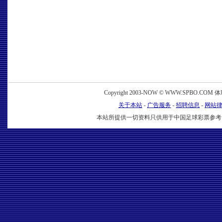
www.spbo.com
Copyright 2003-NOW © WWW.SPBO.COM 体球网 
关于本站
-
广告服务
-
招聘信息
-
网站
本站所提供一切资料只供用于中国足球彩票参考