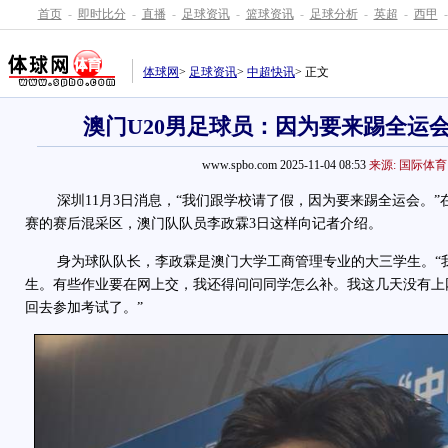
首页
-
即时比分
-
直播
-
足球资讯
-
篮球资讯
-
足球分析
-
英超
-
西甲
-
体球网
>
足球资讯
>
中超快讯
> 正文
澳门U20男足球员：因为要来踢全运会
www.spbo.com 2025-11-04 08:53
来源: 国际体育
深圳11月3日消息，“我们跟学校请了假，因为要来踢全运会。”在
赛的赛后混采区，澳门队队员李政霖3日这样向记者介绍。
身为球队队长，李政霖是澳门大学工商管理专业的大三学生。“
生。有些作业要在网上交，我还得问问同学怎么补。我这几天没有上
回去参加考试了。”