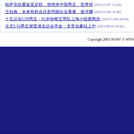
哈萨克欲重返亚足联，曾绝杀中国男足，世界排
(2025/11/07 15:43)
王钰栋：未来有机会还是想能出去看看，留洋哪
(2025/11/06 16:40)
十五运会U20男足：81岁徐根宝带队上海小组赛两连
(2025/11/04 08:44)
北京U16男足谢晋谈全运会夺金：非常自豪站上中
(2025/09/16 10:02)
Copyright 2003-NOW! © WWW