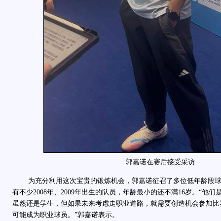
郭嘉诺在赛后接受采访
为充分利用这次宝贵的锻炼机会，郭嘉诺征召了多位低年龄段球
有不少2008年、2009年出生的队员，年龄最小的还不满16岁。“他
虽然还是学生，但如果未来考虑走职业道路，就需要创造机会参加比
可能成为职业球员。”郭嘉诺表示。