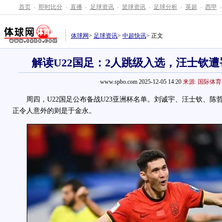
首页
-
即时比分
-
直播
-
足球资讯
-
篮球资讯
-
足球分析
-
英超
-
西甲
-
体球网
>
足球资讯
>
中超快讯
> 正文
解读U22国足：2人跳级入选，汪士钦遭
www.spbo.com 2025-12-05 14:20
来源: 国际体育
周四，U22国足公布备战U23亚洲杯名单。刘诚宇、汪士钦、陈
正令人意外的则是于金永。