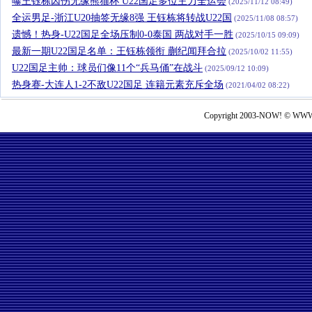
曝王钰栋因伤无缘熊猫杯 U22国足多位主力全运会
(2025/11/12 08:49)
全运男足-浙江U20抽签无缘8强 王钰栋将转战U22国
(2025/11/08 08:57)
遗憾！热身-U22国足全场压制0-0泰国 两战对手一胜
(2025/10/15 09:09)
最新一期U22国足名单：王钰栋领衔 蒯纪闻拜合拉
(2025/10/02 11:55)
U22国足主帅：球员们像11个“兵马俑”在战斗
(2025/09/12 10:09)
热身赛-大连人1-2不敌U22国足 连籍元素充斥全场
(2021/04/02 08:22)
Copyright 2003-NOW! © WWW