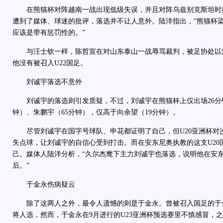
在熊猫杯对阵越南一战出现低级失误，并且对阵乌兹别克斯坦时
遭到了媒体、球迷的批评，落选并不让人意外。陆洋指出，“熊猫杯
应该是带有惩罚性的。”
与汪士钦一样，陈哲宣在对山东泰山一战辱骂裁判，被足协处以禁
他没有被召入U22国足。
刘诚宇落选不意外
刘诚宇的落选则引发质疑，不过，刘诚宇在熊猫杯上仅出场26分钟
钟）、朱鹏宇（65分钟），仅高于向余望（19分钟）。
尽管刘诚宇在国字号球队、申花都证明了自己，但U20亚洲杯对
失点球，让刘诚宇的自信心受到打击。而在安东尼奥执教的这支U20
己。媒体人陆洋分析，“久尔杰麾下主力刘诚宇也落选，说明他在安
后。”
于金永伤病疑云
除了这两人之外，最令人遗憾的则是于金永。曾被召入国足的于金
将人选，然而，于金永在9月进行的U23亚洲杯预选赛里不慎感冒，