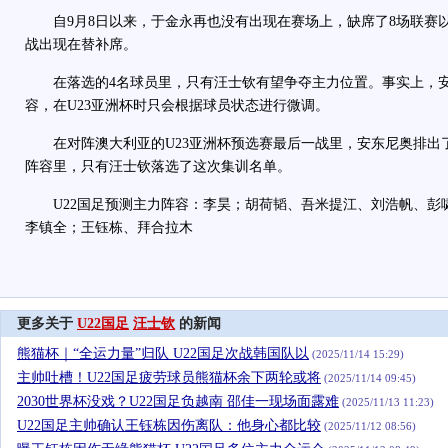
自9月8日以来，于金永再也没有出现在赛场上，缺席了8场联赛
战出现在替补席。
在落选的4名球员里，只有汪士钦有望争夺主力位置。事实上，安
容，在U23亚洲杯时只会根据球员状态进行微调。
在对阵澳大利亚的U23亚洲杯预选赛最后一战里，安东尼奥排出
阵容里，只有汪士钦落选了这次集训名单。
U22国足预测主力阵容：李昊；胡荷韬、吾米提江、刘浩帆、彭
李镇全；王钰栋、拜合拉木
更多关于
U22国足
汪士钦
的新闻
熊猫杯｜“全运力量”归队 U22国足次战韩国队以
(2025/11/14 15:29)
主帅吐槽！U22国足疲劳球员熊猫杯余下两轮或将
(2025/11/14 09:45)
2030世界杯没戏？U22国足负越南 邵佳一现场面露难
(2025/11/13 11:23)
U22国足主帅确认王钰栋因伤离队：他身心都比较
(2025/11/12 08:56)