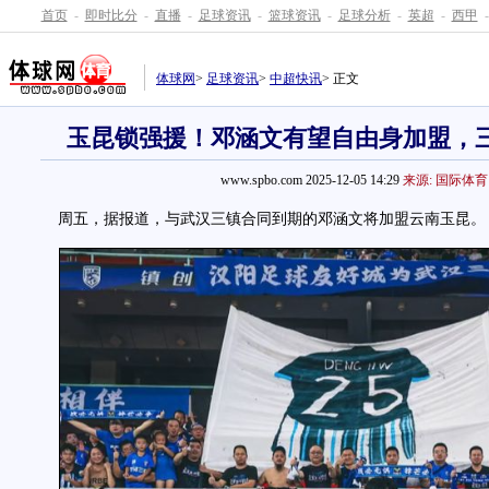
首页
-
即时比分
-
直播
-
足球资讯
-
篮球资讯
-
足球分析
-
英超
-
西甲
-
体球网
>
足球资讯
>
中超快讯
> 正文
玉昆锁强援！邓涵文有望自由身加盟，
www.spbo.com 2025-12-05 14:29
来源: 国际体育
周五，据报道，与武汉三镇合同到期的邓涵文将加盟云南玉昆。