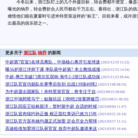
今冬以来，浙江队盯上的几个外援目标，转会费都不便宜，像是
曝光的纳乔，转会费折合人民币都在千万左右。看得出，浙江队的俱
难怪他们能在夏窗时引进米特里策这样的“标王”。目前来看，或许浙
出最高的俱乐部之一。
更多关于
浙江队
纳乔
的新闻
中超第7官宣5名球员离队，中场核心离开引发球迷
(2025/12/19 15:22)
曝56岁浙江洋帅下课 率队获中超第7 本土教练或接
(2025/12/15 14:54)
中超-弗兰克破门席尔瓦双响 海牛2-2浙江队成功保
(2025/11/23 09:44)
浙江队官宣功勋队长赛季后告别 出战139场49球2
(2025/11/08 08:53)
为中超退出国家队！米特里策官宣：将专注于自
(2025/09/23 08:00)
浙江中场怒喷马宁：贴脸抗议 13秒吃2张黄牌被罚
(2025/09/21 09:20)
浙江队回应王钰栋留洋：暂时留中超 合适的时候
(2025/09/04 11:47)
浙江队宣布续约孙正傲 根正苗红青训已效力15年
(2021/03/22 20:14)
浙江队官方宣布姚均晟正式加盟 定会尽全力帮球
(2021/03/17 11:11)
高迪租借加盟浙江队获官宣 放弃中超队邀请来这
(2021/03/03 16:44)