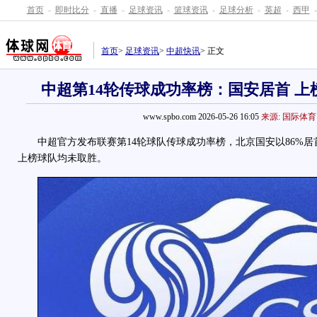
首页
-
即时比分
-
直播
-
足球资讯
-
篮球资讯
-
足球分析
-
英超
-
西甲
-
首页
>
足球资讯
>
中超快讯
> 正文
中超第14轮传球成功率榜：国安居首 上
www.spbo.com 2026-05-26 16:05
来源: 国际体育
中超官方发布联赛第14轮球队传球成功率榜，北京国安以86%居首
上榜球队均未取胜。