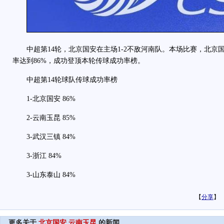
中超第14轮，北京国安在主场1-2不敌河南队。本场比赛，北京国
率达到86%，成功登顶本轮传球成功率榜。
中超第14轮球队传球成功率榜
1-北京国安 86%
2-云南玉昆 85%
3-武汉三镇 84%
3-浙江 84%
3-山东泰山 84%
【
分享
】
更多关于
北京国安
云南玉昆
的新闻