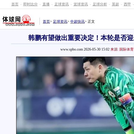
首页
-
即时比分
-
直播
-
足球资讯
-
篮球资讯
-
足球分析
-
英超
-
西甲
-
首页
>
足球资讯
>
中超快讯
> 正文
韩鹏有望做出重要决定！本轮是否迎
www.spbo.com 2026-05-30 15:02
来源: 国际体育