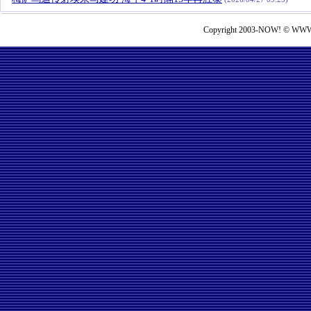
Copyright 2003-NOW! © WWW