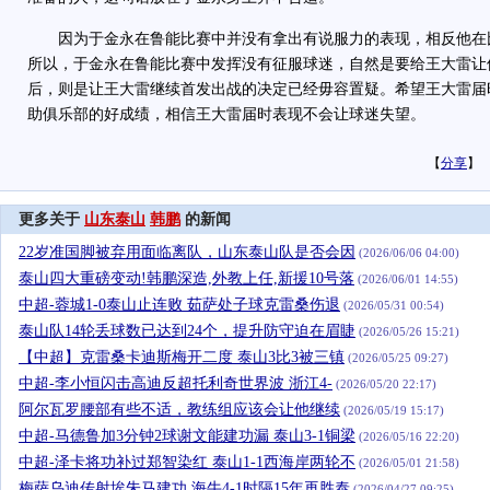
因为于金永在鲁能比赛中并没有拿出有说服力的表现，相反他在
所以，于金永在鲁能比赛中发挥没有征服球迷，自然是要给王大雷让
后，则是让王大雷继续首发出战的决定已经毋容置疑。希望王大雷届
助俱乐部的好成绩，相信王大雷届时表现不会让球迷失望。
【
分享
】
更多关于
山东泰山
韩鹏
的新闻
22岁准国脚被弃用面临离队，山东泰山队是否会因
(2026/06/06 04:00)
泰山四大重磅变动!韩鹏深造,外教上任,新援10号落
(2026/06/01 14:55)
中超-蓉城1-0泰山止连败 茹萨处子球克雷桑伤退
(2026/05/31 00:54)
泰山队14轮丢球数已达到24个，提升防守迫在眉睫
(2026/05/26 15:21)
【中超】克雷桑卡迪斯梅开二度 泰山3比3被三镇
(2026/05/25 09:27)
中超-李小恒闪击高迪反超托利奇世界波 浙江4-
(2026/05/20 22:17)
阿尔瓦罗腰部有些不适，教练组应该会让他继续
(2026/05/19 15:17)
中超-马德鲁加3分钟2球谢文能建功漏 泰山3-1铜梁
(2026/05/16 22:20)
中超-泽卡将功补过郑智染红 泰山1-1西海岸两轮不
(2026/05/01 21:58)
梅萨乌迪传射埃朱马建功 海牛4-1时隔15年再胜泰
(2026/04/27 09:25)