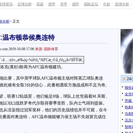
篮球资讯
-
足球分析
-
英超
-
西甲
-
意甲
-
德甲
-
国际足坛
-
中超
-
篮球分析
-
前分析
> 正文
FC温布顿恭候奥连特
.com 2019-10-08 17:06
来源: 国际体育
比洛克(黄杉)盼再为AFC温布顿建功。
比赛，其中英甲球队AFC温布顿主场对阵英乙球队奥连
2
彼此难有全取3分的信心，此番相遇双方激战成和不足为奇。
报价
全市
，联赛12轮战罢，他们输足8场，球队上仗凭藉着M.禾斯、
意媒
险地以3比2战胜罗奇代尔取得赛季首胜，队内士气得到提振。
热刺
上也从没染指过冠军奖杯，他们的历史战绩也并不可观，在今
马刺
此番面对奥连特，AFC温布顿能够力保主场不失就算完成任
沃尔
智杯