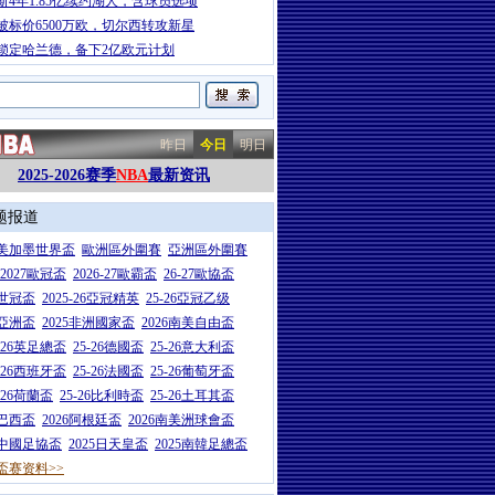
斯4年1.85亿续约湖人，含球员选项
被标价6500万欧，切尔西转攻新星
锁定哈兰德，备下2亿欧元计划
昨日
今日
明日
2025-2026赛季
NBA
最新资讯
题报道
26美加墨世界盃
歐洲區外圍賽
亞洲區外圍賽
6-2027歐冠盃
2026-27歐霸盃
26-27歐協盃
5世冠盃
2025-26亞冠精英
25-26亞冠乙级
7亞洲盃
2025非洲國家盃
2026南美自由盃
5-26英足總盃
25-26德國盃
25-26意大利盃
5-26西班牙盃
25-26法國盃
25-26葡萄牙盃
5-26荷蘭盃
25-26比利時盃
25-26土耳其盃
6巴西盃
2026阿根廷盃
2026南美洲球會盃
6中國足協盃
2025日天皇盃
2025南韓足總盃
盃赛资料>>