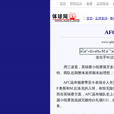
首页
-
即时比分
-
直播
-
足球资讯
-
首页
>
足球资讯
>
赛
A
www.spbo
攻击手M.
周三凌晨，英锦赛小组赛展开多场
特。两队近期整体发挥都未如理想，
AFC温布顿赛季至今表现令人失望
P.奥斯和M.比洛克的入球，有惊无
而在英锦赛方面，AFC温布顿队史
届小组赛首战就完败给白礼顿U21，
务。