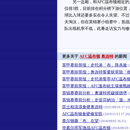
另一边厢，和AFC温布顿相近的是
仅得3胜，目前排在积分榜下游位置
球比入球还要多实在令人失望。不过
夫淘汰，但在英锦赛小组赛中，首战
队出线机率不低，此番走访实力与修
更多关于
AFC温布顿
奥连特
的新闻
英甲赛前简报：史托港「布」阵杀敌
(
英甲赛前简报：奥连特誓要斩草除「
英甲赛前简报：史托港誓宰AFC温布
英甲赛前简报：AFC溫布頓主場激戰
英锦赛赛前分析：奧連特死磕彼德堡
(
英锦赛赛前分析：史提芬納治「溫」
昆士柏流浪食硬奥连特
(2021/08/10 17:21
AFC温布顿食硬修安联
(2019/11/13 17:29)
查尔顿撕「布」在望
(2018/09/03 16:51)
华素尔挥军激战AFC温布顿
(2018/08/20 