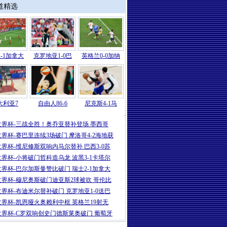
道精选
-1加拿大
克罗地亚1-0巴
英格兰0-0加纳
大利亚7
自由人86-6
尼克斯4-1马
2026
|
世界杯-马塞科制胜南非1-0出线 
世界杯-三战全胜！奥乔亚替补登场 墨西哥
世界杯-赛巴里连续3场破门 摩洛哥4-2海地获
世界杯-维尼修斯双响内马尔替补 巴西3-0苏
世界杯-小将破门哲科造乌龙 波黑3-1卡塔尔
世界杯-巴尔加斯曼赞比破门 瑞士2-1加拿大
世界杯-穆尼奥斯破门迪亚斯2球被吹 哥伦比
世界杯-布迪米尔替补破门 克罗地亚1-0送巴
世界杯-凯恩哑火奥赖利中框 英格兰19射无
世界杯-C罗双响创史门德斯莱奥破门 葡萄牙