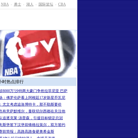
NBA
-
勇士
-
湖人
-
国际篮坛
-
CBA
4小时热点排行
超8000万!沙特两大豪门争抢拉菲尼亚 巴萨
场：佛罗伦萨看上阿根廷17岁新星乔瓦尼
：尤文考虑追洛博特卡，那不勒斯要价
也有意萨默维尔，曼联切尔西都在关注他
队追逐克莱·汤普森，引援目标锁定总冠
夫斯堡签下汉堡前锋格拉策尔，双方签约
赛前简报：高路高路食硬奥希金斯