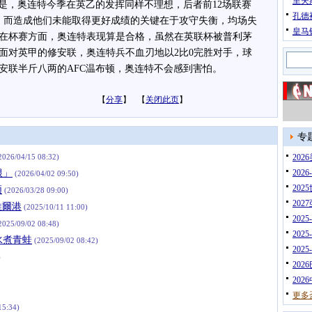
里夫
，奥连特今季在英乙的发挥同样不理想，后者前12场联赛
孔德
，而造成他们未能取得更好成绩的关键在于攻守失衡，均场失
皇马
在杯赛方面，奥连特表现算是合格，虽然在英联杯被普利茅
面对英甲的修安联，奥连特兵不血刃地以2比0完胜对手，球
安联半斤八两的AFC温布顿，奥连特不会感到害怕。
【
分享
】 【
关闭此页
】
专
2026/04/15 08:32)
20
根」
202
(2026/04/02 09:50)
202
顿
(2026/03/28 09:00)
202
維爾港
(2025/10/11 11:00)
202
2025/09/02 08:48)
202
水煮青蛙
(2025/09/02 08:42)
202
)
202
202
更多
15:34)